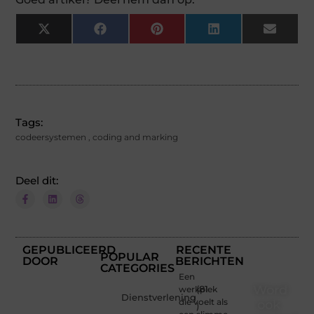
X
Facebook
Pinterest
LinkedIn
Email
(Twitter)
Tags:
codeersystemen
,
coding and marking
Deel dit:
GEPUBLICEERD
RECENTE
POPULAR
DOOR
BERICHTEN
CATEGORIES
Een
Word
werkplek
(81
Dienstverlening
die voelt als
ook
)