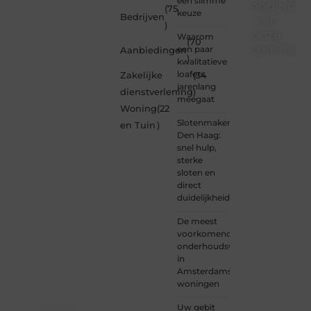
een slimme
onderdee
(75
keuze
Bedrijven
van
)
onze
Waarom
(70
communi
een paar
Aanbiedingen
)
kwalitatieve
Ben je
loafers
Zakelijke
(34
een
jarenlang
dienstverlening
)
nieuwsgierige
meegaat
Woning
(22
lezer,
Slotenmaker
een
en Tuin
)
Den Haag:
gedreven
snel hulp,
schrijver
sterke
of
sloten en
iemand
direct
met
duidelijkheid
een
verhaal
De meest
dat
voorkomende
gehoord
onderhoudswerkzaamheden
mag
in
worden?
Amsterdamse
Neem
woningen
vandaag
nog
Uw gebit
contact