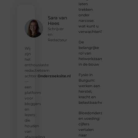
laten
met
trekken
ons op
onder
en
Sara van
narcose:
ontdek
Hees
wat kunt u
wat jij
Schrijver
verwachten?
kunt
en
bijdragen
Redacteur
De
aan
belangrijke
Wij
Onderzoeksite.
rol van
zijn
heiwerkzaamheden
het
❝
Of u
in de bouw
enthousiaste
nu een
redactieteam
ervaren
Fysio in
achter
Onderzoeksite.nl
schrijver
Burgum:
—
bent of
werken aan
een
net
herstel,
platform
begint:
kracht en
voor
wij
belastbaarheid
bloggers
hebben
en
de
Bloedonderzoek
lezers
tools
en voeding:
die
en
cijfers
houden
ondersteunin
vertalen
van
die u
naar
afwisseling