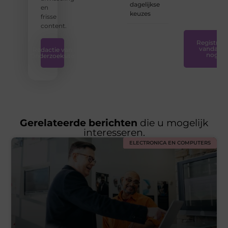
nodig
dagelijkse
en
hebt.
❞
keuzes
frisse
content.
Registreer
vandaag
Redactie van
nog
Onderzoeksite
Gerelateerde berichten
die u mogelijk
interesseren.
ELECTRONICA EN COMPUTERS