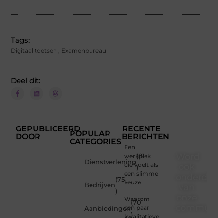
Tags:
Digitaal toetsen
,
Examenbureau
Deel dit:
GEPUBLICEERD
RECENTE
POPULAR
DOOR
BERICHTEN
CATEGORIES
Een
Word
werkplek
(81
Dienstverlening
die voelt als
ook
)
een slimme
onderdee
(75
keuze
Bedrijven
van
)
onze
Waarom
(70
communi
een paar
Aanbiedingen
)
kwalitatieve