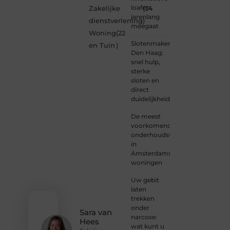
Ben je
loafers
Zakelijke
(34
een
jarenlang
dienstverlening
)
nieuwsgierige
meegaat
Woning
(22
lezer,
Slotenmaker
een
en Tuin
)
Den Haag:
gedreven
snel hulp,
schrijver
sterke
of
sloten en
iemand
direct
met
duidelijkheid
een
verhaal
De meest
dat
voorkomende
gehoord
onderhoudswerkzaamheden
mag
in
worden?
Amsterdamse
Neem
woningen
vandaag
nog
Uw gebit
contact
laten
met
trekken
ons op
onder
en
Sara van
narcose:
ontdek
Hees
wat kunt u
wat jij