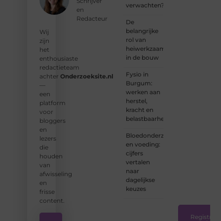
Schrijver
verwachten?
kunt
en
bijdragen
Redacteur
De
aan
belangrijke
Wij
Onderzoeksite.
rol van
zijn
heiwerkzaamheden
het
❝
Of u
in de bouw
enthousiaste
nu een
redactieteam
ervaren
Fysio in
achter
Onderzoeksite.nl
schrijver
Burgum:
—
bent of
werken aan
een
net
herstel,
platform
begint:
kracht en
voor
wij
belastbaarheid
bloggers
hebben
en
de
Bloedonderzoek
lezers
tools
en voeding:
die
en
cijfers
houden
ondersteunin
vertalen
van
die u
naar
afwisseling
nodig
dagelijkse
en
hebt.
❞
keuzes
frisse
content.
Registreer