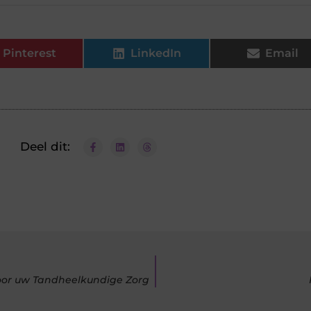
Pinterest
LinkedIn
Email
Deel dit:
oor uw Tandheelkundige Zorg