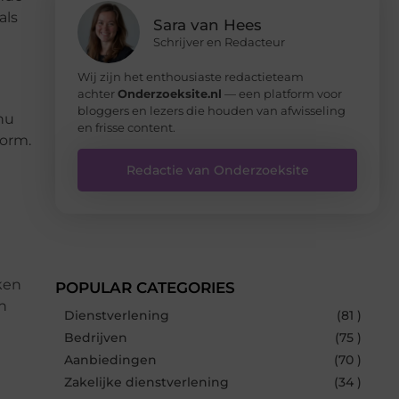
als
Sara van Hees
Schrijver en Redacteur
Wij zijn het enthousiaste redactieteam
achter
Onderzoeksite.nl
— een platform voor
bloggers en lezers die houden van afwisseling
 nu
en frisse content.
norm.
Redactie van Onderzoeksite
ken
POPULAR CATEGORIES
n
Dienstverlening
(81 )
Bedrijven
(75 )
Aanbiedingen
(70 )
Zakelijke dienstverlening
(34 )