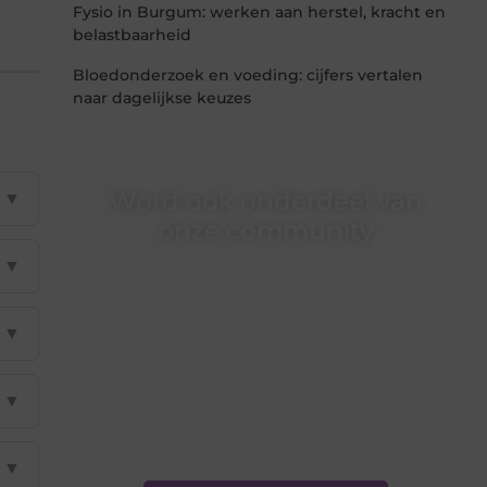
Fysio in Burgum: werken aan herstel, kracht en
belastbaarheid
Bloedonderzoek en voeding: cijfers vertalen
naar dagelijkse keuzes
Word ook onderdeel van
▼
onze community
▼
Ben je een nieuwsgierige lezer, een gedreven
schrijver of iemand met een verhaal dat
gehoord mag worden? Neem vandaag nog
▼
contact met ons op en ontdek wat jij kunt
bijdragen aan Onderzoeksite.nl.
❝
Of u nu een ervaren schrijver bent of net
▼
begint: wij hebben de tools en
ondersteuning die u nodig hebt.
❞
▼