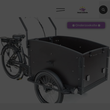
◉ Onderzoeksite ◉