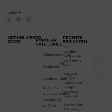
Deel dit:
GEPUBLICEERD
RECENTE
POPULAR
DOOR
BERICHTEN
CATEGORIES
Een
Word
werkplek
(81
Dienstverlening
die voelt als
ook
)
een slimme
onderdee
(75
keuze
Bedrijven
van
)
onze
Waarom
(70
communi
een paar
Aanbiedingen
)
kwalitatieve
Ben je
loafers
Zakelijke
(34
een
jarenlang
dienstverlening
)
nieuwsgierige
meegaat
Woning
(22
lezer,
Slotenmaker
een
en Tuin
)
Den Haag:
gedreven