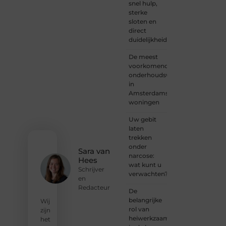
snel hulp,
schrijver
sterke
of
sloten en
iemand
direct
met
duidelijkheid
een
verhaal
De meest
dat
voorkomende
gehoord
onderhoudswerkzaamheden
mag
in
worden?
Amsterdamse
Neem
woningen
vandaag
nog
Uw gebit
contact
laten
met
trekken
ons op
onder
en
Sara van
narcose:
ontdek
Hees
wat kunt u
wat jij
Schrijver
verwachten?
kunt
en
bijdragen
Redacteur
De
aan
belangrijke
Wij
Onderzoeksite.
rol van
zijn
heiwerkzaamheden
het
❝
Of u