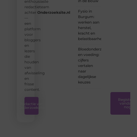
in de bouw
enthousiaste
nu een
redactieteam
ervaren
Fysio in
achter
Onderzoeksite.nl
schrijver
Burgum:
—
bent of
werken aan
een
net
herstel,
platform
begint:
kracht en
voor
wij
belastbaarheid
bloggers
hebben
en
de
Bloedonderzoek
lezers
tools
en voeding:
die
en
cijfers
houden
ondersteunin
vertalen
van
die u
naar
afwisseling
nodig
dagelijkse
en
hebt.
❞
keuzes
frisse
content.
Registreer
vandaag
Redactie van
nog
Onderzoeksite