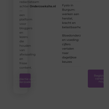
redactieteam
ervaren
Fysio in
achter
Onderzoeksite.nl
schrijver
Burgum:
—
bent of
werken aan
een
net
herstel,
platform
begint:
kracht en
voor
wij
belastbaarheid
bloggers
hebben
en
de
Bloedonderzoek
lezers
tools
en voeding:
die
en
cijfers
houden
ondersteunin
vertalen
van
die u
naar
afwisseling
nodig
dagelijkse
en
hebt.
❞
keuzes
frisse
content.
Registreer
vandaag
Redactie van
nog
Onderzoeksite