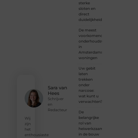
sterke
of
sloten en
iemand
direct
met
duidelijkheid
een
verhaal
De meest
dat
voorkomende
gehoord
onderhoudswerkzaamheden
mag
in
worden?
Amsterdamse
Neem
woningen
vandaag
nog
Uw gebit
contact
laten
met
trekken
ons op
onder
en
Sara van
narcose:
ontdek
Hees
wat kunt u
wat jij
Schrijver
verwachten?
kunt
en
bijdragen
Redacteur
De
aan
belangrijke
Wij
Onderzoeksite.
rol van
zijn
heiwerkzaamheden
het
❝
Of u
in de bouw
enthousiaste
nu een