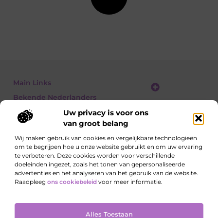
Main Links
Bekende Nederlanders
Linkbuilding platform: jouw gids naar slimme SEO en linkgroei
Geld verdienen met links: jouw gids om linkkracht om te zetten in inkomsten
Uw privacy is voor ons
van groot belang
Wij maken gebruik van cookies en vergelijkbare technologieën
om te begrijpen hoe u onze website gebruikt en om uw ervaring
Ontdek, lees, leer – elke dag opnieuw
te verbeteren. Deze cookies worden voor verschillende
Artikelen vol kennis, meningen en inspirerende
doeleinden ingezet, zoals het tonen van gepersonaliseerde
invalshoeken.
advertenties en het analyseren van het gebruik van de website.
Raadpleeg
ons cookiebeleid
voor meer informatie.
Website index
Cookiebeleid (EU)
Alles Toestaan