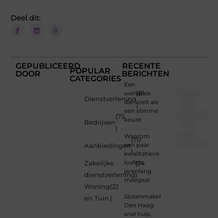
Deel dit:
GEPUBLICEERD
RECENTE
POPULAR
DOOR
BERICHTEN
CATEGORIES
Een
Word
werkplek
(81
Dienstverlening
die voelt als
ook
)
een slimme
onderdee
(75
keuze
Bedrijven
van
)
onze
Waarom
(70
communi
een paar
Aanbiedingen
)
kwalitatieve
Ben je
loafers
Zakelijke
(34
een
jarenlang
dienstverlening
)
nieuwsgierige
meegaat
Woning
(22
lezer,
Slotenmaker
een
en Tuin
)
Den Haag:
gedreven
snel hulp,
schrijver