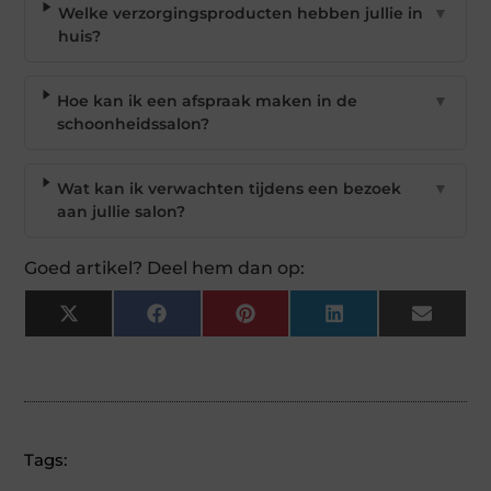
Welke verzorgingsproducten hebben jullie in
▼
huis?
Hoe kan ik een afspraak maken in de
▼
schoonheidssalon?
Wat kan ik verwachten tijdens een bezoek
▼
aan jullie salon?
Goed artikel? Deel hem dan op:
X
Facebook
Pinterest
LinkedIn
Email
(Twitter)
Tags: