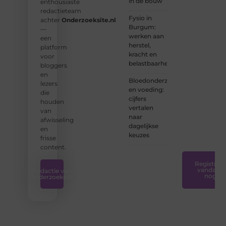
in de bouw
enthousiaste
nu een
redactieteam
ervaren
Fysio in
achter
Onderzoeksite.nl
schrijver
Burgum:
—
bent of
werken aan
een
net
herstel,
platform
begint:
kracht en
voor
wij
belastbaarheid
bloggers
hebben
en
de
Bloedonderzoek
lezers
tools
en voeding:
die
en
cijfers
houden
ondersteunin
vertalen
van
die u
naar
afwisseling
nodig
dagelijkse
en
hebt.
❞
keuzes
frisse
content.
Registreer
vandaag
Redactie van
nog
Onderzoeksite