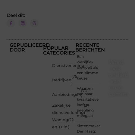
Deel dit:
GEPUBLICEERD
RECENTE
POPULAR
DOOR
BERICHTEN
CATEGORIES
Een
Word
werkplek
(81
Dienstverlening
die voelt als
ook
)
een slimme
onderdee
(75
keuze
Bedrijven
van
)
onze
Waarom
(70
communi
een paar
Aanbiedingen
)
kwalitatieve
Ben je
loafers
Zakelijke
(34
een
jarenlang
dienstverlening
)
nieuwsgierige
meegaat
Woning
(22
lezer,
Slotenmaker
een
en Tuin
)
Den Haag:
gedreven