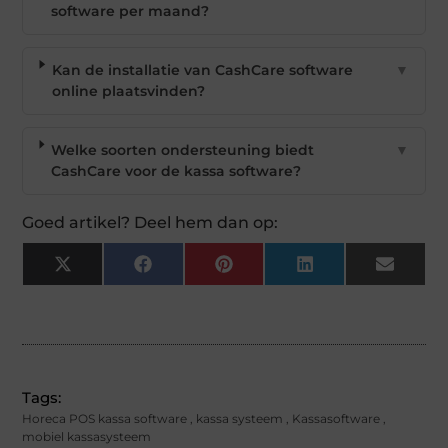
software per maand?
Kan de installatie van CashCare software
▼
online plaatsvinden?
Welke soorten ondersteuning biedt
▼
CashCare voor de kassa software?
Goed artikel? Deel hem dan op:
X
Facebook
Pinterest
LinkedIn
Email
(Twitter)
Tags:
Horeca POS kassa software
,
kassa systeem
,
Kassasoftware
,
mobiel kassasysteem