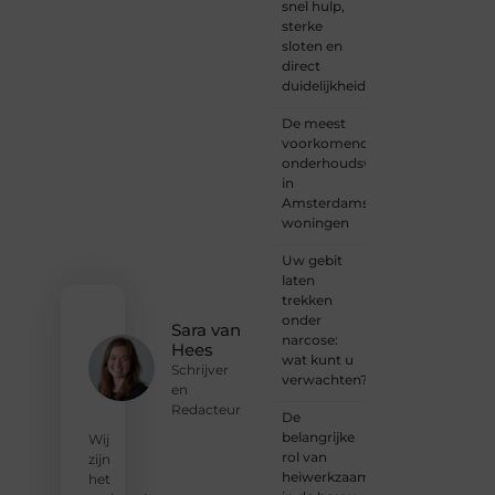
snel hulp,
schrijver
sterke
of
sloten en
iemand
direct
met
duidelijkheid
een
verhaal
De meest
dat
voorkomende
gehoord
onderhoudswerkzaamheden
mag
in
worden?
Amsterdamse
Neem
woningen
vandaag
nog
Uw gebit
contact
laten
met
trekken
ons op
onder
en
Sara van
narcose:
ontdek
Hees
wat kunt u
wat jij
Schrijver
verwachten?
kunt
en
bijdragen
Redacteur
De
aan
belangrijke
Wij
Onderzoeksite.
rol van
zijn
heiwerkzaamheden
het
❝
Of u