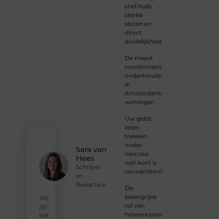
snel hulp,
schrijver
sterke
of
sloten en
iemand
direct
met
duidelijkheid
een
verhaal
De meest
dat
voorkomende
gehoord
onderhoudswerkzaamheden
mag
in
worden?
Amsterdamse
Neem
woningen
vandaag
nog
Uw gebit
contact
laten
met
trekken
ons op
onder
en
Sara van
narcose:
ontdek
Hees
wat kunt u
wat jij
Schrijver
verwachten?
kunt
en
bijdragen
Redacteur
De
aan
belangrijke
Wij
Onderzoeksite.
rol van
zijn
heiwerkzaamheden
het
❝
Of u