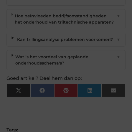
Hoe beïnvloeden bedrijfsomstandigheden
▼
het onderhoud van triltechnische apparaten?
Kan trillingsanalyse problemen voorkomen?
▼
Wat is het voordeel van geplande
▼
onderhoudsschema's?
Goed artikel? Deel hem dan op:
X
Facebook
Pinterest
LinkedIn
Email
(Twitter)
Tags: