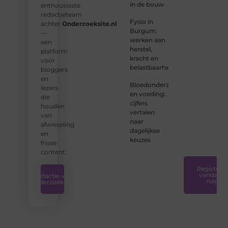
in de bouw
enthousiaste
nu een
redactieteam
ervaren
Fysio in
achter
Onderzoeksite.nl
schrijver
Burgum:
—
bent of
werken aan
een
net
herstel,
platform
begint:
kracht en
voor
wij
belastbaarheid
bloggers
hebben
en
de
Bloedonderzoek
lezers
tools
en voeding:
die
en
cijfers
houden
ondersteunin
vertalen
van
die u
naar
afwisseling
nodig
dagelijkse
en
hebt.
❞
keuzes
frisse
content.
Registreer
vandaag
Redactie van
nog
Onderzoeksite