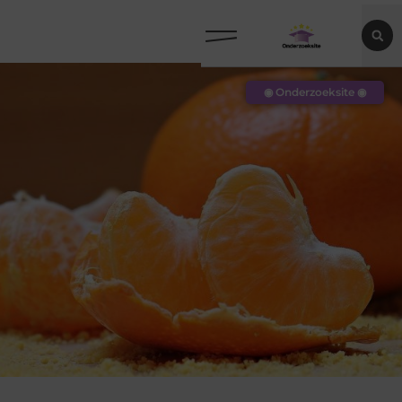
◉ Onderzoeksite ◉