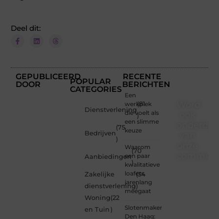
Deel dit:
GEPUBLICEERD
RECENTE
POPULAR
DOOR
BERICHTEN
CATEGORIES
Een
Word
werkplek
(81
Dienstverlening
die voelt als
ook
)
een slimme
onderdee
(75
keuze
Bedrijven
van
)
onze
Waarom
(70
communi
een paar
Aanbiedingen
)
kwalitatieve
Ben je
loafers
Zakelijke
(34
een
jarenlang
dienstverlening
)
nieuwsgierige
meegaat
Woning
(22
lezer,
Slotenmaker
een
en Tuin
)
Den Haag:
gedreven