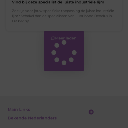
Vind bij deze specialist de juiste industriële lijm
Zoek je voor jouw specifieke toepassing de juiste industriële
lijm? Schakel dan de specialisten van Lubribond Benelux in.
Dit bedrijf
Meer laden
Main Links
Bekende Nederlanders
Linkbuilding platform: jouw gids naar slimme SEO en linkgroei
Geld verdienen met links: jouw gids om linkkracht om te zetten in inkomsten