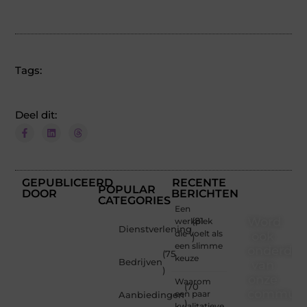
Tags:
Deel dit:
GEPUBLICEERD
RECENTE
POPULAR
DOOR
BERICHTEN
CATEGORIES
Een
Word
werkplek
(81
Dienstverlening
die voelt als
ook
)
een slimme
onderdee
(75
keuze
Bedrijven
van
)
onze
Waarom
(70
communi
een paar
Aanbiedingen
)
kwalitatieve