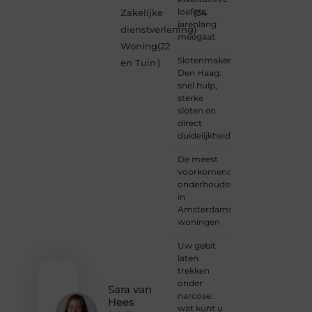
Ben je
loafers
Zakelijke
(34
een
jarenlang
dienstverlening
)
nieuwsgierige
meegaat
Woning
(22
lezer,
Slotenmaker
een
en Tuin
)
Den Haag:
gedreven
snel hulp,
schrijver
sterke
of
sloten en
iemand
direct
met
duidelijkheid
een
verhaal
De meest
dat
voorkomende
gehoord
onderhoudswerkzaamheden
mag
in
worden?
Amsterdamse
Neem
woningen
vandaag
nog
Uw gebit
contact
laten
met
trekken
ons op
onder
en
Sara van
narcose:
ontdek
Hees
wat kunt u
wat jij