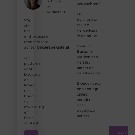
Schrijver
verwachten?
kunt
en
bijdragen
Redacteur
De
aan
belangrijke
Wij
Onderzoeksite.
rol van
zijn
heiwerkzaamheden
het
❝
Of u
in de bouw
enthousiaste
nu een
redactieteam
ervaren
Fysio in
achter
Onderzoeksite.nl
schrijver
Burgum:
—
bent of
werken aan
een
net
herstel,
platform
begint:
kracht en
voor
wij
belastbaarheid
bloggers
hebben
en
de
Bloedonderzoek
lezers
tools
en voeding:
die
en
cijfers
houden
ondersteunin
vertalen
van
die u
naar
afwisseling
nodig
dagelijkse
en
hebt.
❞
keuzes
frisse
content.
Registreer