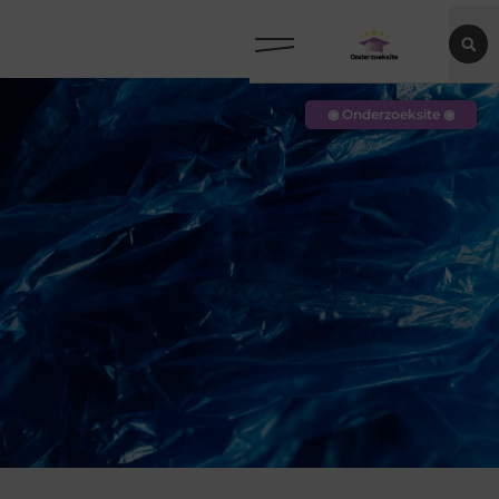
◉ Onderzoeksite ◉