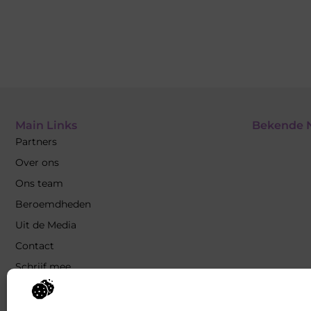
Main Links
Bekende 
Partners
Over ons
Ons team
Beroemdheden
Uit de Media
Contact
Schrijf mee
Linkbuilding platform: jouw gids naar slimme
SEO en linkgroei