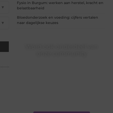
Fysio in Burgum: werken aan herstel, kracht en
▼
belastbaarheid
Bloedonderzoek en voeding: cijfers vertalen
▼
naar dagelijkse keuzes
Word ook onderdeel van
onze community
Ben je een nieuwsgierige lezer, een gedreven
schrijver of iemand met een verhaal dat
gehoord mag worden? Neem vandaag nog
contact met ons op en ontdek wat jij kunt
bijdragen aan Onderzoeksite.nl.
❝
Of u nu een ervaren schrijver bent of net
begint: wij hebben de tools en
ondersteuning die u nodig hebt.
❞