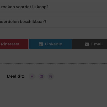
it maken voordat ik koop?
sonderdelen beschikbaar?
Pinterest
LinkedIn
Email
Deel dit: