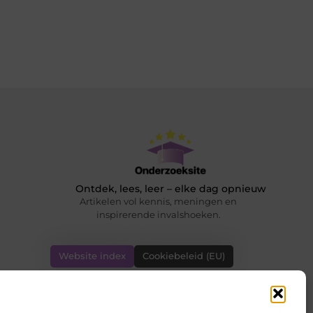
Ontdek, lees, leer – elke dag opnieuw
Artikelen vol kennis, meningen en
inspirerende invalshoeken.
Website index
Cookiebeleid (EU)