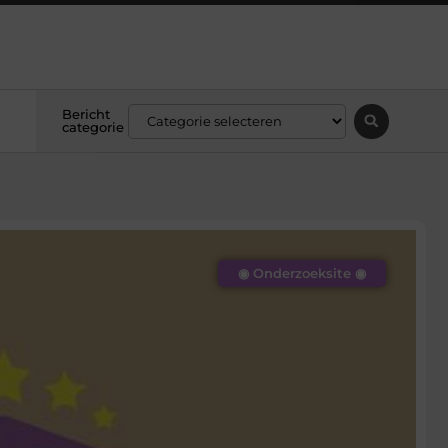
Bericht
categorie
◉ Onderzoeksite ◉