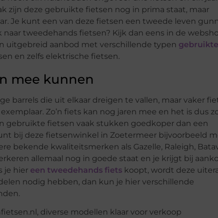
 zijn deze gebruikte fietsen nog in prima staat, maar
r. Je kunt een van deze fietsen een tweede leven gun
k naar tweedehands fietsen? Kijk dan eens in de websh
een uitgebreid aanbod met verschillende typen
gebruikt
sen en zelfs elektrische fietsen.
aren mee kunnen
ge barrels die uit elkaar dreigen te vallen, maar vaker fi
er exemplaar. Zo’n fiets kan nog jaren mee en het is dus 
ijn gebruikte fietsen vaak stukken goedkoper dan een
kunt bij deze fietsenwinkel in Zoetermeer bijvoorbeeld 
e bekende kwaliteitsmerken als Gazelle, Raleigh, Bata
erkeren allemaal nog in goede staat en je krijgt bij aank
 je hier
een tweedehands fiets
koopt, wordt deze uiter
rdelen nodig hebben, dan kun je hier verschillende
inden.