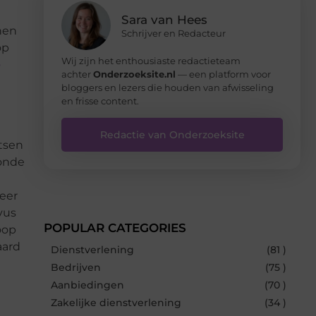
Sara van Hees
nen
Schrijver en Redacteur
op
Wij zijn het enthousiaste redactieteam
e
achter
Onderzoeksite.nl
— een platform voor
bloggers en lezers die houden van afwisseling
en frisse content.
Redactie van Onderzoeksite
etsen
zonde
meer
vus
POPULAR CATEGORIES
oop
aard
Dienstverlening
(81 )
Bedrijven
(75 )
Aanbiedingen
(70 )
Zakelijke dienstverlening
(34 )