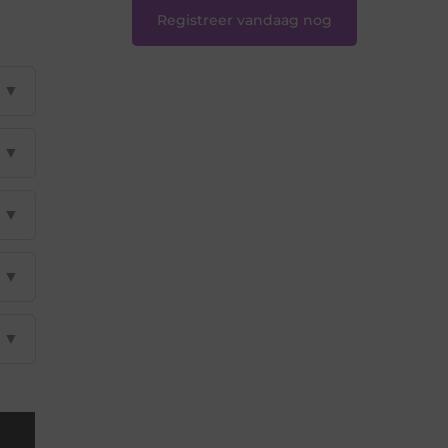
Registreer vandaag nog
▼
▼
▼
▼
▼