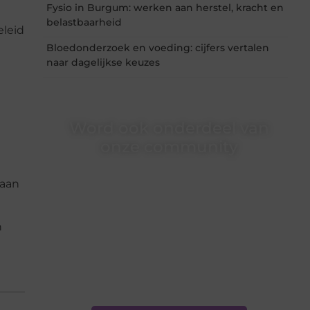
Fysio in Burgum: werken aan herstel, kracht en
belastbaarheid
eleid
Bloedonderzoek en voeding: cijfers vertalen
naar dagelijkse keuzes
Word ook onderdeel van
onze community
Ben je een nieuwsgierige lezer, een gedreven
 aan
schrijver of iemand met een verhaal dat
gehoord mag worden? Neem vandaag nog
contact met ons op en ontdek wat jij kunt
bijdragen aan Onderzoeksite.nl.
n
❝
Of u nu een ervaren schrijver bent of net
begint: wij hebben de tools en
ondersteuning die u nodig hebt.
❞