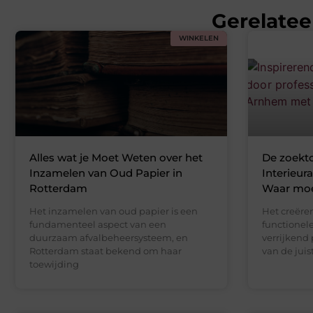
Gerelatee
WINKELEN
Alles wat je Moet Weten over het
De zoekt
Inzamelen van Oud Papier in
Interieur
Rotterdam
Waar moet
Het inzamelen van oud papier is een
Het creëre
fundamenteel aspect van een
functionel
duurzaam afvalbeheersysteem, en
verrijkend 
Rotterdam staat bekend om haar
van de juis
toewijding