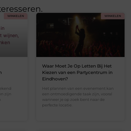
teresseren.
WINKELEN
WINKELEN
Waar Moet Je Op Letten Bij Het
n
Kiezen van een Partycentrum in
Eindhoven?
bekend
Het plannen van een evenement kan
n zijn
een ontmoedigende taak zijn, vooral
n
wanneer je op zoek bent naar de
perfecte locatie.