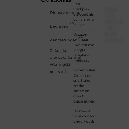
CATEGORIES
Een
Word
werkplek
(81
Dienstverlening
die voelt als
ook
)
een slimme
onderdee
(75
keuze
Bedrijven
van
)
onze
Waarom
(70
communi
een paar
Aanbiedingen
)
kwalitatieve
Ben je
loafers
Zakelijke
(34
een
jarenlang
dienstverlening
)
nieuwsgierige
meegaat
Woning
(22
lezer,
Slotenmaker
een
en Tuin
)
Den Haag:
gedreven
snel hulp,
schrijver
sterke
of
sloten en
iemand
direct
met
duidelijkheid
een
verhaal
De meest
dat
voorkomende
gehoord
onderhoudswerkzaamheden
mag
in
worden?