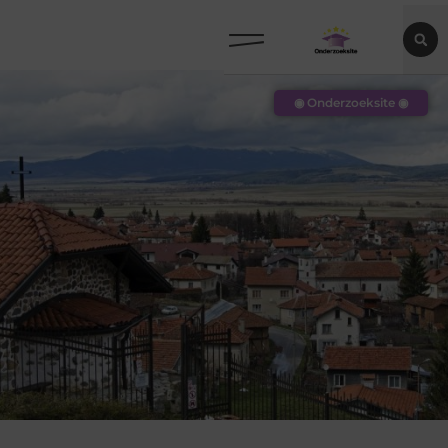
◉ Onderzoeksite ◉