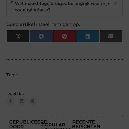
Wat maakt tegelkruisjes belangrijk voor mijn
▼
woningfantasie?
Goed artikel? Deel hem dan op:
X
Facebook
Pinterest
LinkedIn
Email
(Twitter)
Tags:
Deel dit:
GEPUBLICEERD
RECENTE
POPULAR
DOOR
BERICHTEN