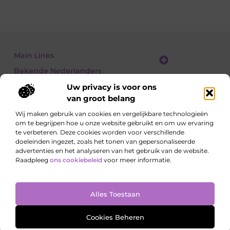
Main Links
Bekende Nederlanders
Linkbuilding platform: jouw gids naar slimme SEO en linkgroei
Geld verdienen met links: jouw gids om linkkracht om te zetten in inkomsten
Uw privacy is voor ons
van groot belang
Wij maken gebruik van cookies en vergelijkbare technologieën
om te begrijpen hoe u onze website gebruikt en om uw ervaring
Ontdek, lees, leer – elke dag opnieuw
te verbeteren. Deze cookies worden voor verschillende
Artikelen vol kennis, meningen en inspirerende
doeleinden ingezet, zoals het tonen van gepersonaliseerde
invalshoeken.
advertenties en het analyseren van het gebruik van de website.
Raadpleeg
ons cookiebeleid
voor meer informatie.
Website index
Cookiebeleid (EU)
Alles Toestaan
@2025 All Right Reserved. Design by
www.onderzoeksite.nl
Cookies Beheren