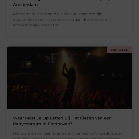
Amsterdam
Amsterdam is een stad die bekend staat om zijn
uitgaansleven en zijn brede scala aan drankjes, van
ambachtelijke bieren tot
WINKELEN
Waar Moet Je Op Letten Bij Het Kiezen van een
Partycentrum in Eindhoven?
Het plannen van een evenement kan een ontmoedigende
taak zijn, vooral wanneer je op zoek bent naar de perfecte