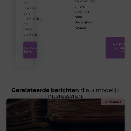
en voeding:
die
en
cijfers
houden
ondersteunin
vertalen
van
die u
naar
afwisseling
nodig
dagelijkse
en
hebt.
❞
keuzes
frisse
content.
Registreer
vandaag
Redactie van
nog
Onderzoeksite
Gerelateerde berichten
die u mogelijk
interesseren.
WINKELEN