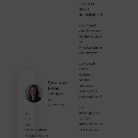
sloten en
iemand
direct
met
duidelijkheid
een
verhaal
De meest
dat
voorkomende
gehoord
onderhoudswerkzaamheden
mag
in
worden?
Amsterdamse
Neem
woningen
vandaag
nog
Uw gebit
contact
laten
met
trekken
ons op
onder
en
Sara van
narcose:
ontdek
Hees
wat kunt u
wat jij
Schrijver
verwachten?
kunt
en
bijdragen
Redacteur
De
aan
belangrijke
Wij
Onderzoeksite.
rol van
zijn
heiwerkzaamheden
het
❝
Of u
in de bouw
enthousiaste
nu een
redactieteam
ervaren