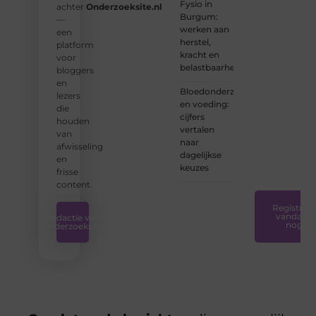
Fysio in
achter
Onderzoeksite.nl
schrijver
Burgum:
—
bent of
werken aan
een
net
herstel,
platform
begint:
kracht en
voor
wij
belastbaarheid
bloggers
hebben
en
de
Bloedonderzoek
lezers
tools
en voeding:
die
en
cijfers
houden
ondersteunin
vertalen
van
die u
naar
afwisseling
nodig
dagelijkse
en
hebt.
❞
keuzes
frisse
content.
Registreer
vandaag
Redactie van
nog
Onderzoeksite