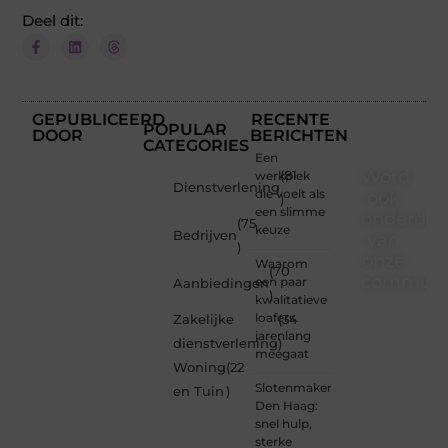
Deel dit:
GEPUBLICEERD
RECENTE
POPULAR
DOOR
BERICHTEN
CATEGORIES
Een
Word
werkplek
(81
Dienstverlening
die voelt als
ook
)
een slimme
onderdee
(75
keuze
Bedrijven
van
)
onze
Waarom
(70
communi
een paar
Aanbiedingen
)
kwalitatieve
Ben je
loafers
Zakelijke
(34
een
jarenlang
dienstverlening
)
nieuwsgierige
meegaat
Woning
(22
lezer,
Slotenmaker
een
en Tuin
)
Den Haag:
gedreven
snel hulp,
schrijver
sterke
of