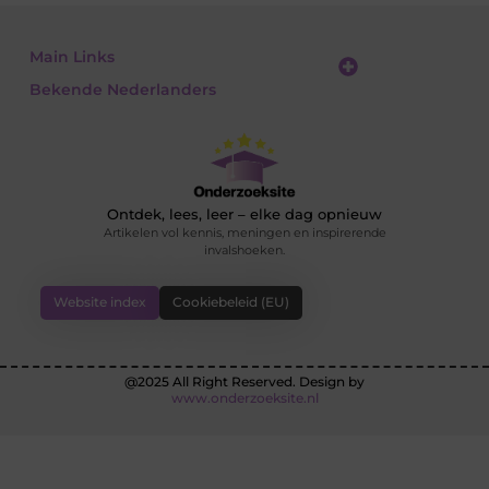
Main Links
Bekende Nederlanders
Linkbuilding platform: jouw gids naar slimme SEO en linkgroei
Geld verdienen met links: jouw gids om linkkracht om te zetten in inkomsten
Ontdek, lees, leer – elke dag opnieuw
Artikelen vol kennis, meningen en inspirerende
invalshoeken.
Website index
Cookiebeleid (EU)
@2025 All Right Reserved. Design by
www.onderzoeksite.nl