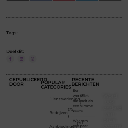
(Twitter)
Tags:
Deel dit:
GEPUBLICEERD
RECENTE
POPULAR
DOOR
BERICHTEN
CATEGORIES
Een
Word
werkplek
(81
Dienstverlening
die voelt als
ook
)
een slimme
onderdee
(75
keuze
Bedrijven
van
)
onze
Waarom
(70
communi
een paar
Aanbiedingen