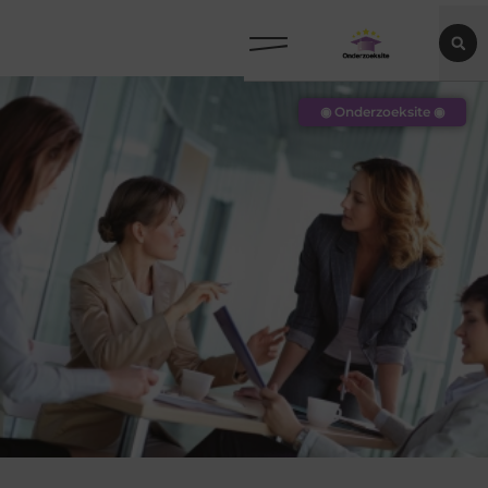
◉ Onderzoeksite ◉