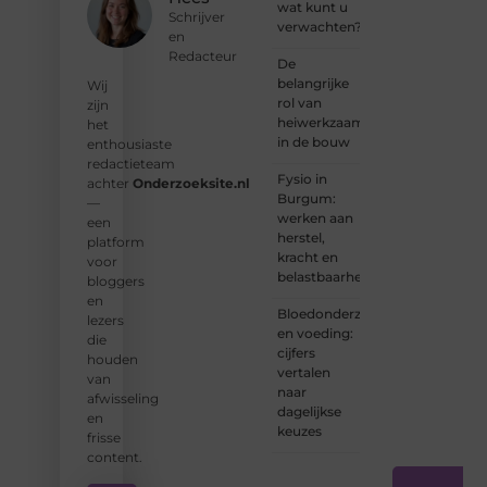
wat kunt u
wat jij
Schrijver
verwachten?
kunt
en
bijdragen
Redacteur
De
aan
belangrijke
Wij
Onderzoeksite.
rol van
zijn
heiwerkzaamheden
het
❝
Of u
in de bouw
enthousiaste
nu een
redactieteam
ervaren
Fysio in
achter
Onderzoeksite.nl
schrijver
Burgum:
—
bent of
werken aan
een
net
herstel,
platform
begint:
kracht en
voor
wij
belastbaarheid
bloggers
hebben
en
de
Bloedonderzoek
lezers
tools
en voeding:
die
en
cijfers
houden
ondersteunin
vertalen
van
die u
naar
afwisseling
nodig
dagelijkse
en
hebt.
❞
keuzes
frisse
content.