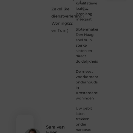
)
kwalitatieve
Ben je
loafers
Zakelijke
(34
een
jarenlang
dienstverlening
)
nieuwsgierige
meegaat
Woning
(22
lezer,
Slotenmaker
een
en Tuin
)
Den Haag:
gedreven
snel hulp,
schrijver
sterke
of
sloten en
iemand
direct
met
duidelijkheid
een
verhaal
De meest
dat
voorkomende
gehoord
onderhoudswerkzaamheden
mag
in
worden?
Amsterdamse
Neem
woningen
vandaag
nog
Uw gebit
contact
laten
met
trekken
ons op
onder
en
Sara van
narcose:
ontdek
Hees