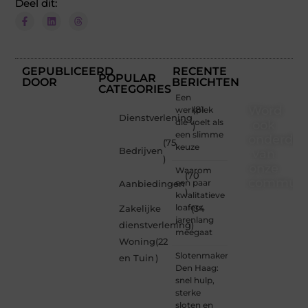
Deel dit:
GEPUBLICEERD
RECENTE
POPULAR
DOOR
BERICHTEN
CATEGORIES
Een
Word
werkplek
(81
Dienstverlening
die voelt als
ook
)
een slimme
onderdee
(75
keuze
Bedrijven
van
)
onze
Waarom
(70
communi
een paar
Aanbiedingen
)
kwalitatieve
Ben je
loafers
Zakelijke
(34
een
jarenlang
dienstverlening
)
nieuwsgierige
meegaat
Woning
(22
lezer,
Slotenmaker
een
en Tuin
)
Den Haag:
gedreven
snel hulp,
schrijver
sterke
of
sloten en
iemand