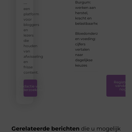
Burgum:
—
bent of
werken aan
een
net
herstel,
platform
begint:
kracht en
voor
wij
belastbaarheid
bloggers
hebben
en
de
Bloedonderzoek
lezers
tools
en voeding:
die
en
cijfers
houden
ondersteunin
vertalen
van
die u
naar
afwisseling
nodig
dagelijkse
en
hebt.
❞
keuzes
frisse
content.
Registreer
vandaag
Redactie van
nog
Onderzoeksite
Gerelateerde berichten
die u mogelijk