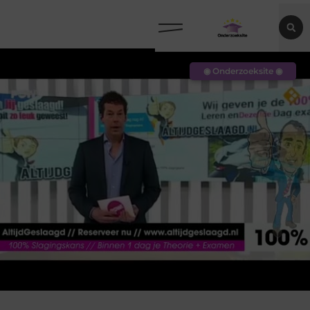
◉ Onderzoeksite ◉