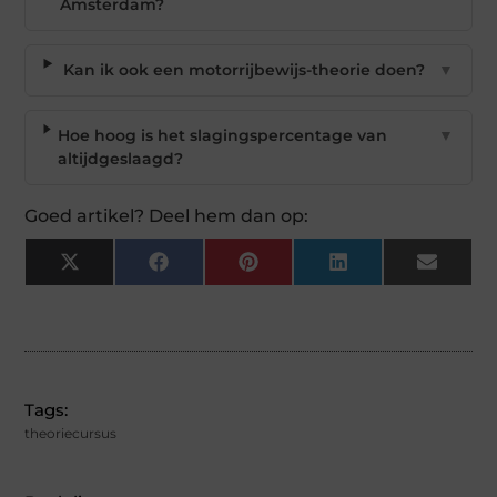
Amsterdam?
Kan ik ook een motorrijbewijs-theorie doen?
▼
Hoe hoog is het slagingspercentage van
▼
altijdgeslaagd?
Goed artikel? Deel hem dan op:
X
Facebook
Pinterest
LinkedIn
Email
(Twitter)
Tags:
theoriecursus