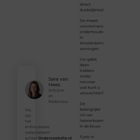
direct
met
duidelijkheid
een
verhaal
De meest
dat
voorkomende
gehoord
onderhoudswerkzaamheden
mag
in
worden?
Amsterdamse
Neem
woningen
vandaag
nog
Uw gebit
contact
laten
met
trekken
ons op
onder
en
Sara van
narcose:
ontdek
Hees
wat kunt u
wat jij
Schrijver
verwachten?
kunt
en
bijdragen
Redacteur
De
aan
belangrijke
Wij
Onderzoeksite.
rol van
zijn
heiwerkzaamheden
het
❝
Of u
in de bouw
enthousiaste
nu een
redactieteam
ervaren
Fysio in
achter
Onderzoeksite.nl
schrijver