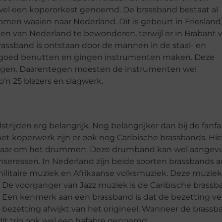
wel een koperorkest genoemd. De brassband bestaat al
omen waaien naar Nederland. Dit is gebeurt in Friesland
en van Nederland te bewonderen, terwijl er in Brabant 
rassband is ontstaan door de mannen in de staal- en
ag goed benutten en gingen instrumenten maken. Deze
egen. Daarentegen moesten de instrumenten wel
’n 25 blazers en slagwerk.
ijden erg belangrijk. Nog belangrijker dan bij de fanfa
et koperwerk zijn er ook nog Caribische brassbands. Hie
 maar om het drummen. Deze drumband kan wel aangev
ressen. In Nederland zijn beide soorten brassbands ac
itaire muziek en Afrikaanse volksmuziek. Deze muziek
 De voorganger van Jazz muziek is de Caribische brass
. Een kenmerk aan een brassband is dat de bezetting ve
de bezetting afwijkt van het origineel. Wanneer de brass
it trio ook wel een hafabre genoemd.