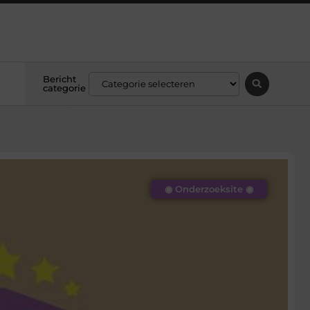
Bericht
categorie
◉ Onderzoeksite ◉