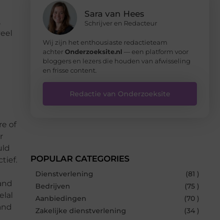
Sara van Hees
,
Schrijver en Redacteur
veel
Wij zijn het enthousiaste redactieteam
achter
Onderzoeksite.nl
— een platform voor
bloggers en lezers die houden van afwisseling
en frisse content.
Redactie van Onderzoeksite
re of
r
uld
POPULAR CATEGORIES
tief.
Dienstverlening
(81 )
band
Bedrijven
(75 )
elal
Aanbiedingen
(70 )
band
Zakelijke dienstverlening
(34 )