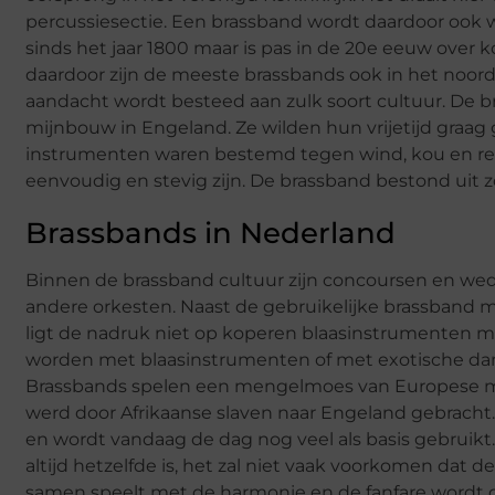
percussiesectie. Een brassband wordt daardoor ook 
sinds het jaar 1800 maar is pas in de 20e eeuw over k
daardoor zijn de meeste brassbands ook in het noord
aandacht wordt besteed aan zulk soort cultuur. De b
mijnbouw in Engeland. Ze wilden hun vrijetijd gra
instrumenten waren bestemd tegen wind, kou en r
eenvoudig en stevig zijn. De brassband bestond uit zo
Brassbands in Nederland
Binnen de brassband cultuur zijn concoursen en wedstr
andere orkesten. Naast de gebruikelijke brassband m
ligt de nadruk niet op koperen blaasinstrumenten
worden met blaasinstrumenten of met exotische danse
Brassbands spelen een mengelmoes van Europese mil
werd door Afrikaanse slaven naar Engeland gebracht.
en wordt vandaag de dag nog veel als basis gebruikt
altijd hetzelfde is, het zal niet vaak voorkomen dat 
samen speelt met de harmonie en de fanfare wordt d