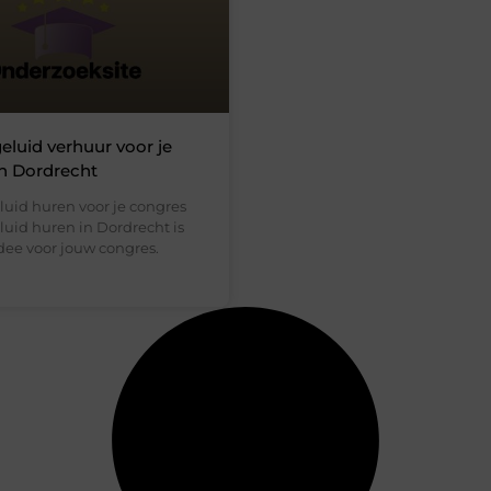
geluid verhuur voor je
n Dordrecht
luid huren voor je congres
luid huren in Dordrecht is
dee voor jouw congres.