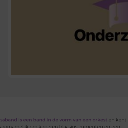
ssband is een band in de vorm van een orkest
en kent 
er voornamelijk om koperen blaasinstrumenten en een