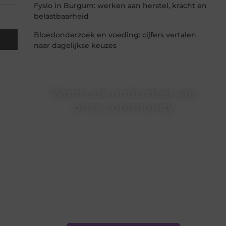
Fysio in Burgum: werken aan herstel, kracht en
belastbaarheid
Bloedonderzoek en voeding: cijfers vertalen
naar dagelijkse keuzes
Word ook onderdeel van
onze community
Ben je een nieuwsgierige lezer, een gedreven
schrijver of iemand met een verhaal dat
gehoord mag worden? Neem vandaag nog
contact met ons op en ontdek wat jij kunt
bijdragen aan Onderzoeksite.nl.
❝
Of u nu een ervaren schrijver bent of net
begint: wij hebben de tools en
ondersteuning die u nodig hebt.
❞