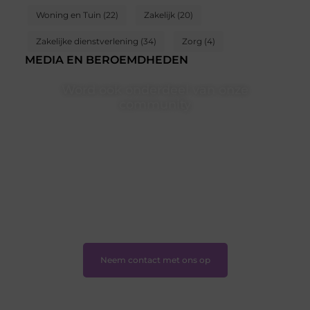
Woning en Tuin
(22)
Zakelijk
(20)
Zakelijke dienstverlening
(34)
Zorg
(4)
MEDIA EN BEROEMDHEDEN
Word ook onderdeel van onze
community
Ben je een nieuwsgierige lezer, een gedreven schrijver
of iemand met een verhaal dat gehoord mag worden?
Neem vandaag nog contact met ons op en ontdek
wat jij kunt bijdragen aan Onderzoeksite.nl.
❝
Of u nu een ervaren schrijver bent of net begint:
wij hebben de tools en ondersteuning die u nodig
hebt.
❞
Neem contact met ons op