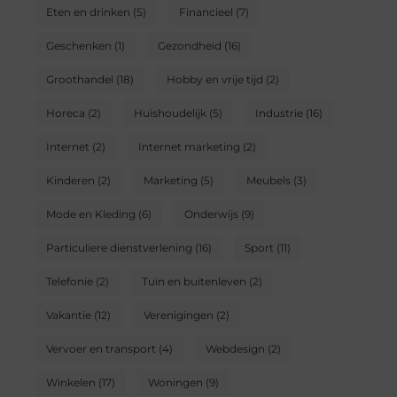
Eten en drinken
(5)
Financieel
(7)
Geschenken
(1)
Gezondheid
(16)
Groothandel
(18)
Hobby en vrije tijd
(2)
Horeca
(2)
Huishoudelijk
(5)
Industrie
(16)
Internet
(2)
Internet marketing
(2)
Kinderen
(2)
Marketing
(5)
Meubels
(3)
Mode en Kleding
(6)
Onderwijs
(9)
Particuliere dienstverlening
(16)
Sport
(11)
Telefonie
(2)
Tuin en buitenleven
(2)
Vakantie
(12)
Verenigingen
(2)
Vervoer en transport
(4)
Webdesign
(2)
Winkelen
(17)
Woningen
(9)