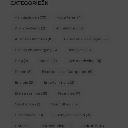
CATEGORIEËN
Aanbiedingen
(70)
Adverteren
(4)
Alarmsysteem
(2)
Architectuur
(3)
Auto’s en Motoren
(10)
Banen en opleidingen
(12)
Beauty en verzorging
(6)
Bedrijven
(75)
Blog
(2)
Cadeau
(2)
Dienstverlening
(81)
Dieren
(3)
Electronica en Computers
(5)
Energie
(2)
Entertainment
(3)
Eten en drinken
(5)
Financieel
(7)
Geschenken
(1)
Gezondheid
(16)
Groothandel
(18)
Hobby en vrije tijd
(2)
Horeca
(2)
Huishoudelijk
(5)
Industrie
(16)