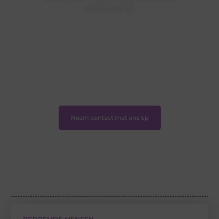
community
Ben je een nieuwsgierige lezer, een gedreven schrijver
of iemand met een verhaal dat gehoord mag worden?
Neem vandaag nog contact met ons op en ontdek
wat jij kunt bijdragen aan Onderzoeksite.nl.
❝
Of u nu een ervaren schrijver bent of net begint:
wij hebben de tools en ondersteuning die u nodig
hebt.
❞
Neem contact met ons op
BEROEMDE MENSEN