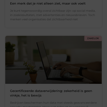
Een merk dat je niet alleen ziet, maar ook voelt
Je kunt tegenwoordig overal zichtbaar zijn: op social media,
in zoekresultaten, met advertenties en nieuwsbrieven. Toch
merken veel organisaties dat zichtbaarheid niet
ZAKELIJK
Gecertificeerde dataverwijdering: zekerheid is geen
vinkje, het is bewijs
Bedrijven beschermen hun data met steeds geavanceerdere
security-maatregelen. Maar wat gebeurt er wanneer IT-