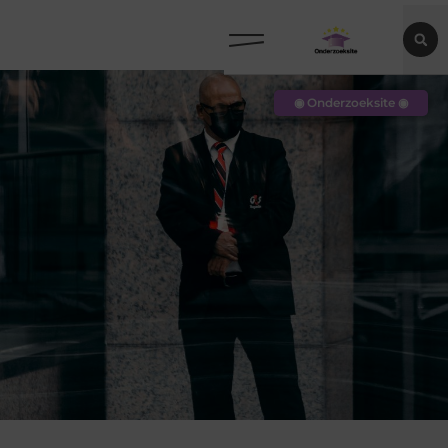
◉ Onderzoeksite ◉