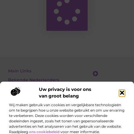
Main Links
Bekende Nederlanders
Linkbuilding platform: jouw gids naar slimme SEO en linkgroei
Geld verdienen met links: jouw gids om linkkracht om te zetten in inkomsten
Uw privacy is voor ons
van groot belang
Wij maken gebruik van cookies en vergelijkbare technologieën
om te begrijpen hoe u onze website gebruikt en om uw ervaring
Ontdek, lees, leer – elke dag opnieuw
te verbeteren. Deze cookies worden voor verschillende
Artikelen vol kennis, meningen en inspirerende
doeleinden ingezet, zoals het tonen van gepersonaliseerde
invalshoeken.
advertenties en het analyseren van het gebruik van de website.
Raadpleeg
ons cookiebeleid
voor meer informatie.