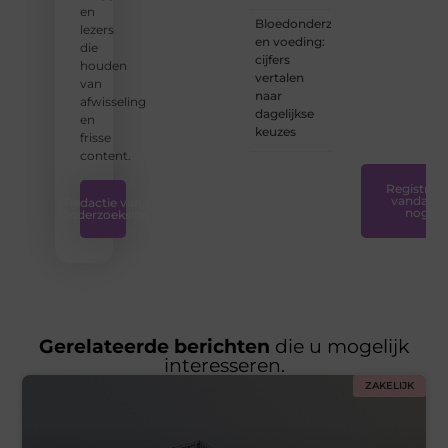
en
de
Bloedonderzoek
lezers
tools
en voeding:
die
en
cijfers
houden
ondersteunin
vertalen
van
die u
naar
afwisseling
nodig
dagelijkse
en
hebt.
❞
keuzes
frisse
content.
Registreer
vandaag
Redactie van
nog
Onderzoeksite
Gerelateerde berichten
die u mogelijk
interesseren.
ZAKELIJK