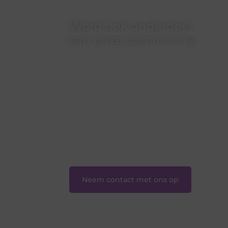
Word ook onderdeel
van onze community
Ben je een nieuwsgierige lezer, een
gedreven schrijver of iemand met een
verhaal dat gehoord mag worden?
Neem vandaag nog contact met ons
op en ontdek wat jij kunt bijdragen
aan Onderzoeksite.nl.
❝
Of u nu een ervaren schrijver bent
of net begint: wij hebben de tools en
ondersteuning die u nodig hebt.
❞
Neem contact met ons op