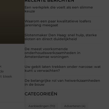
RECENTE BERICHTEN
Een werkplek die voelt als een slimme
keuze
Waarom een paar kwalitatieve loafers
jarenlang meegaat
Slotenmaker Den Haag: snel hulp, sterke
sloten en direct duidelijkheid
De meest voorkomende
onderhoudswerkzaamheden in
Amsterdamse woningen
k
Uw gebit laten trekken onder narcose: wat
kunt u verwachten?
de
it bleek
De belangrijke rol van heiwerkzaamheden
in de bouw
CATEGORIEËN
Aanbiedingen
(70)
Adverteren
(4)