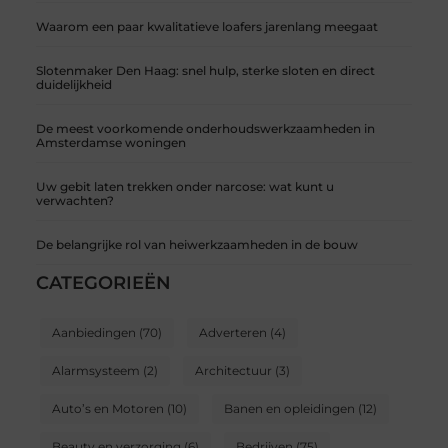
Waarom een paar kwalitatieve loafers jarenlang meegaat
Slotenmaker Den Haag: snel hulp, sterke sloten en direct
duidelijkheid
De meest voorkomende onderhoudswerkzaamheden in
Amsterdamse woningen
Uw gebit laten trekken onder narcose: wat kunt u
verwachten?
De belangrijke rol van heiwerkzaamheden in de bouw
CATEGORIEËN
Aanbiedingen
(70)
Adverteren
(4)
Alarmsysteem
(2)
Architectuur
(3)
Auto’s en Motoren
(10)
Banen en opleidingen
(12)
Beauty en verzorging
(6)
Bedrijven
(75)