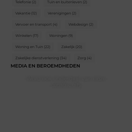
Telefonie
(2)
Tuin en buitenleven
(2)
Vakantie
(12)
Verenigingen
(2)
Vervoer en transport
(4)
Webdesign
(2)
Winkelen
(17)
Woningen
(9)
Woning en Tuin
(22)
Zakelijk
(20)
Zakelijke dienstverlening
(34)
Zorg
(4)
MEDIA EN BEROEMDHEDEN
Word ook onderdeel van onze
community
Ben je een nieuwsgierige lezer, een gedreven schrijver
of iemand met een verhaal dat gehoord mag worden?
Neem vandaag nog contact met ons op en ontdek
wat jij kunt bijdragen aan Onderzoeksite.nl.
❝
Of u nu een ervaren schrijver bent of net begint:
wij hebben de tools en ondersteuning die u nodig