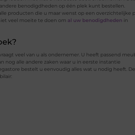
 en andere benodigdheden op één plek kunt bestellen.
 alle producten die u maar wenst op een overzichtelijke p
niet veel moeite te doen om
al uw benodigdheden
in
oek?
raagt veel van u als ondernemer. U heeft passend meubi
 nog alle andere zaken waar u in eerste instantie
egastore bestelt u eenvoudig alles wat u nodig heeft. D
lair: