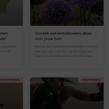
enen
Ontdek wat lentebloeiers doen
ndel
voor jouw tuin
er gedacht,
Ben je een echte tuinliefhebber en kan
n is de
het voor jou niet fleurig genoeg zijn?
Dan zijn lentebloeiers echt iets voor
GROOTHANDEL
GROOTHANDEL