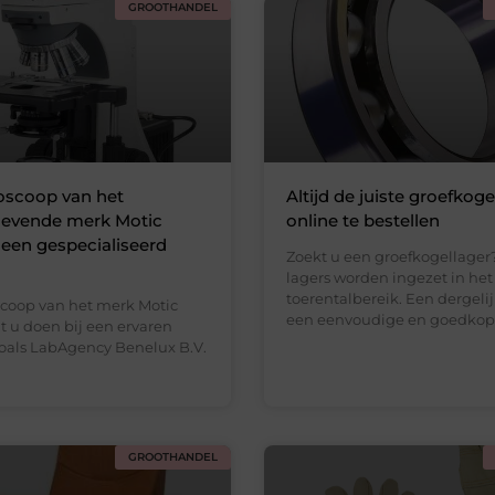
GROOTHANDEL
oscoop van het
Altijd de juiste groefkoge
evende merk Motic
online te bestellen
 een gespecialiseerd
Zoekt u een groefkogellager
lagers worden ingezet in het
toerentalbereik. Een dergelij
coop van het merk Motic
een eenvoudige en goedko
t u doen bij een ervaren
zoals LabAgency Benelux B.V.
GROOTHANDEL