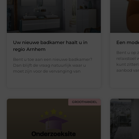
Uw nieuwe badkamer haalt u in
Een moder
regio Arnhem
Bent u op 
relaxstoel 
Bent u toe aan een nieuwe badkamer?
kunt zitten
Dan blijft de vraag natuurlijk waar u
aanbod va
moet zijn voor de vervanging van
GROOTHANDEL