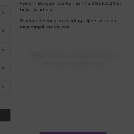
Fysio in Burgum: werken aan herstel, kracht en
belastbaarheid
▼
Bloedonderzoek en voeding: cijfers vertalen
naar dagelijkse keuzes
▼
▼
Word ook onderdeel van
onze community
▼
Ben je een nieuwsgierige lezer, een gedreven
schrijver of iemand met een verhaal dat
gehoord mag worden? Neem vandaag nog
▼
contact met ons op en ontdek wat jij kunt
bijdragen aan Onderzoeksite.nl.
❝
Of u nu een ervaren schrijver bent of net
begint: wij hebben de tools en
ondersteuning die u nodig hebt.
❞