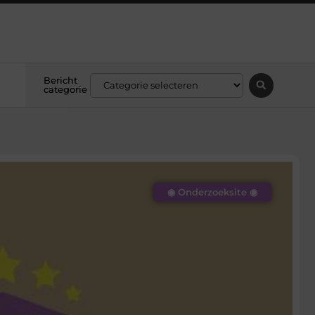
Bericht
categorie
◉ Onderzoeksite ◉