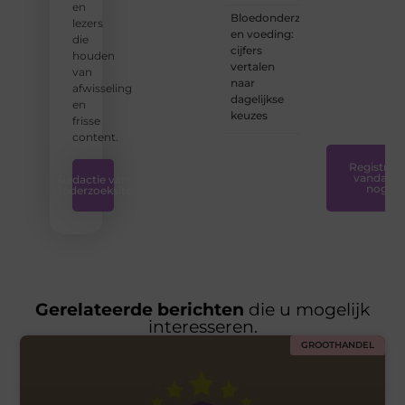
en
de
Bloedonderzoek
lezers
tools
en voeding:
die
en
cijfers
houden
ondersteunin
vertalen
van
die u
naar
afwisseling
nodig
dagelijkse
en
hebt.
❞
keuzes
frisse
content.
Registreer
vandaag
Redactie van
nog
Onderzoeksite
Gerelateerde berichten
die u mogelijk
interesseren.
GROOTHANDEL