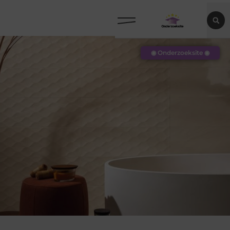
◉ Onderzoeksite ◉