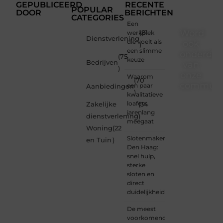
GEPUBLICEERD
RECENTE
POPULAR
DOOR
BERICHTEN
CATEGORIES
Een
Word
werkplek
(81
Dienstverlening
die voelt als
ook
)
een slimme
onderdee
(75
keuze
Bedrijven
van
)
onze
Waarom
(70
communi
een paar
Aanbiedingen
)
kwalitatieve
Ben je
loafers
Zakelijke
(34
een
jarenlang
dienstverlening
)
nieuwsgierige
meegaat
Woning
(22
lezer,
Slotenmaker
een
en Tuin
)
Den Haag:
gedreven
snel hulp,
schrijver
sterke
of
sloten en
iemand
direct
met
duidelijkheid
een
verhaal
De meest
dat
voorkomende
gehoord