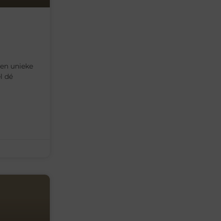
een unieke
l dé