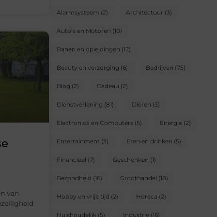
Alarmsysteem
(2)
Architectuur
(3)
Auto’s en Motoren
(10)
Banen en opleidingen
(12)
Beauty en verzorging
(6)
Bedrijven
(75)
Blog
(2)
Cadeau
(2)
Dienstverlening
(81)
Dieren
(3)
Electronica en Computers
(5)
Energie
(2)
se
Entertainment
(3)
Eten en drinken
(5)
Financieel
(7)
Geschenken
(1)
Gezondheid
(16)
Groothandel
(18)
en van
Hobby en vrije tijd
(2)
Horeca
(2)
zelligheid
Huishoudelijk
(5)
Industrie
(16)