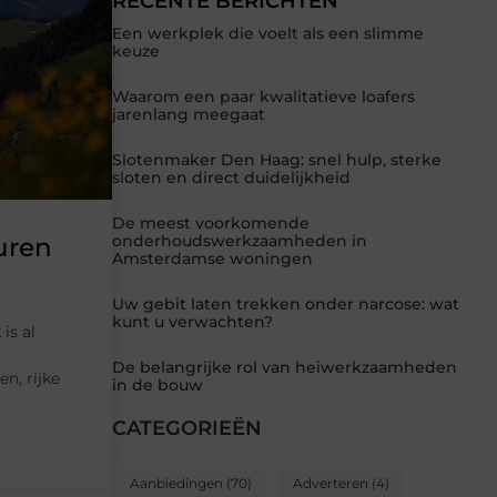
RECENTE BERICHTEN
Een werkplek die voelt als een slimme
keuze
Waarom een paar kwalitatieve loafers
jarenlang meegaat
Slotenmaker Den Haag: snel hulp, sterke
sloten en direct duidelijkheid
De meest voorkomende
onderhoudswerkzaamheden in
uren
Amsterdamse woningen
Uw gebit laten trekken onder narcose: wat
kunt u verwachten?
is al
De belangrijke rol van heiwerkzaamheden
n, rijke
in de bouw
CATEGORIEËN
Aanbiedingen
(70)
Adverteren
(4)