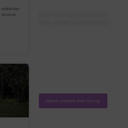
e webshop
Word ook onderdeel
 diverse
van onze community
Ben je een nieuwsgierige lezer, een
gedreven schrijver of iemand met een
verhaal dat gehoord mag worden?
Neem vandaag nog contact met ons
op en ontdek wat jij kunt bijdragen
aan Onderzoeksite.nl.
❝
Of u nu een ervaren schrijver bent
of net begint: wij hebben de tools en
ondersteuning die u nodig hebt.
❞
Neem contact met ons op