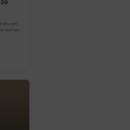
èze
d iets om
rust komen