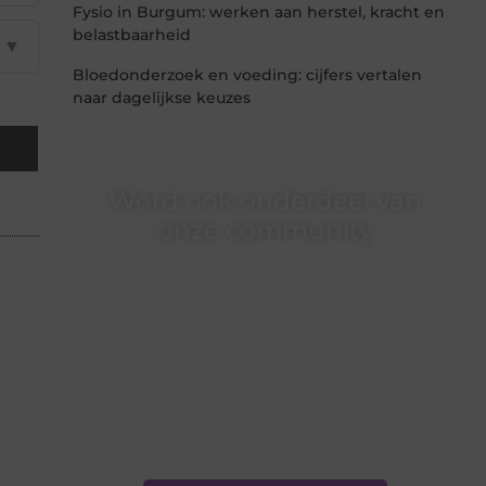
Fysio in Burgum: werken aan herstel, kracht en
belastbaarheid
▼
Bloedonderzoek en voeding: cijfers vertalen
naar dagelijkse keuzes
Word ook onderdeel van
onze community
Ben je een nieuwsgierige lezer, een gedreven
schrijver of iemand met een verhaal dat
gehoord mag worden? Neem vandaag nog
contact met ons op en ontdek wat jij kunt
bijdragen aan Onderzoeksite.nl.
❝
Of u nu een ervaren schrijver bent of net
begint: wij hebben de tools en
ondersteuning die u nodig hebt.
❞