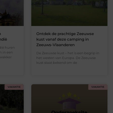
n
Ontdek de prachtige Zeeuwse
ndië
kust vanaf deze camping in
Zeeuws-Vlaanderen
dië huren
n in een
De Zeeuwse kust – het is een begrip in
: wakker
het westen van Europa. De Zeeuwse
kust staat bekend om de
VAKANTIE
VAKANTIE