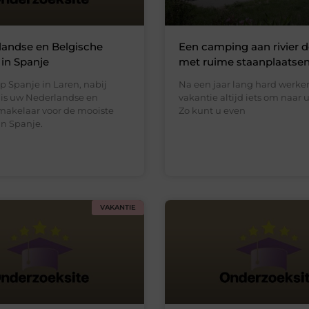
landse en Belgische
Een camping aan rivier 
in Spanje
met ruime staanplaatse
p Spanje in Laren, nabij
Na een jaar lang hard werken
 is uw Nederlandse en
vakantie altijd iets om naar ui
makelaar voor de mooiste
Zo kunt u even
n Spanje.
VAKANTIE