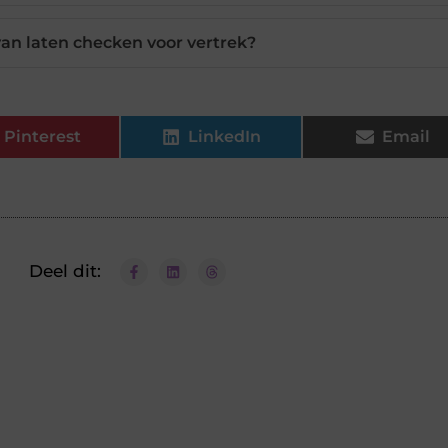
an laten checken voor vertrek?
Pinterest
LinkedIn
Email
Deel dit: