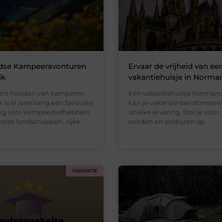
dse Kampeeravonturen
Ervaar de vrijheid van ee
jk
vakantiehuisje in Norma
ers houden van kamperen
Een vakantiehuisje Norman
k is al jarenlang een favoriete
kan je vakantie transformere
 voor kampeerliefhebbers.
unieke ervaring. Stel je voor
verse landschappen, rijke
worden en ontbijten op
VAKANTIE