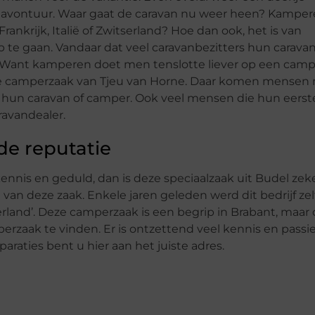
w avontuur. Waar gaat de caravan nu weer heen? Kampe
nkrijk, Italië of Zwitserland? Hoe dan ook, het is van
p te gaan. Vandaar dat veel caravanbezitters hun carava
l. Want kamperen doet men tenslotte liever op een camp
s de camperzaak van Tjeu van Horne. Daar komen mensen 
n hun caravan of camper. Ook veel mensen die hun eerst
ravandealer.
e reputatie
ennis en geduld, dan is deze speciaalzaak uit Budel zek
an deze zaak. Enkele jaren geleden werd dit bedrijf zel
land’. Deze camperzaak is een begrip in Brabant, maar
zaak te vinden. Er is ontzettend veel kennis en passie
raties bent u hier aan het juiste adres.