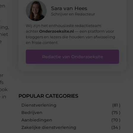
ren
Sara van Hees
Schrijver en Redacteur
n
Wij zijn het enthousiaste redactieteam
ing,
achter
Onderzoeksite.nl
— een platform voor
niet
bloggers en lezers die houden van afwisseling
e
en frisse content.
Redactie van Onderzoeksite
er
fs
 ook
POPULAR CATEGORIES
 in
Dienstverlening
(81 )
Bedrijven
(75 )
Aanbiedingen
(70 )
Zakelijke dienstverlening
(34 )