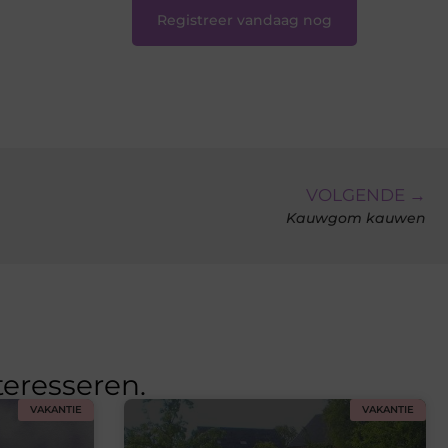
Registreer vandaag nog
VOLGENDE →
Kauwgom kauwen
teresseren.
VAKANTIE
VAKANTIE