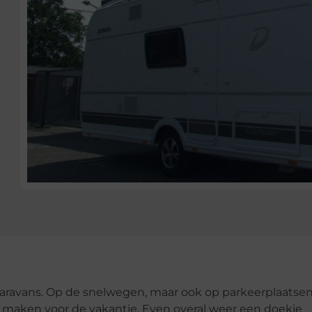
: caravans. Op de snelwegen, maar ook op parkeerplaatse
r maken voor de vakantie. Even overal weer een doekje