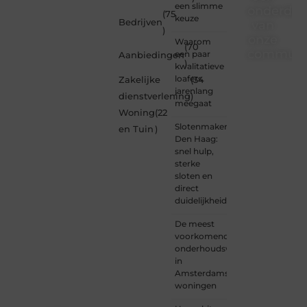
een slimme
onderdee
(75
keuze
Bedrijven
van
)
onze
Waarom
(70
communi
een paar
Aanbiedingen
)
kwalitatieve
Ben je
loafers
Zakelijke
(34
een
jarenlang
dienstverlening
)
nieuwsgierige
meegaat
Woning
(22
lezer,
Slotenmaker
een
en Tuin
)
Den Haag:
gedreven
snel hulp,
schrijver
sterke
of
sloten en
iemand
direct
met
duidelijkheid
een
verhaal
De meest
dat
voorkomende
gehoord
onderhoudswerkzaamheden
mag
in
worden?
Amsterdamse
Neem
woningen
vandaag
nog