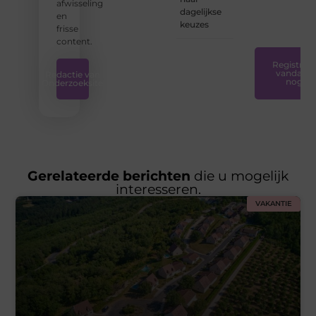
afwisseling
nodig
dagelijkse
en
hebt.
❞
keuzes
frisse
content.
Registreer
vandaag
Redactie van
nog
Onderzoeksite
Gerelateerde berichten
die u mogelijk
interesseren.
VAKANTIE