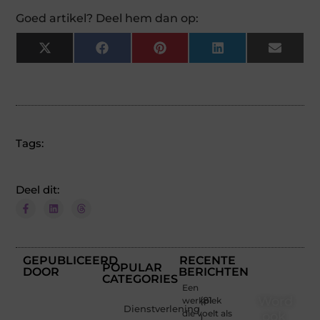
Goed artikel? Deel hem dan op:
X
Facebook
Pinterest
LinkedIn
Email
(Twitter)
Tags:
Deel dit:
GEPUBLICEERD
RECENTE
POPULAR
DOOR
BERICHTEN
CATEGORIES
Een
Word
werkplek
(81
Dienstverlening
die voelt als
ook
)