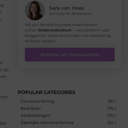
le
Sara van Hees
r
Schrijver en Redacteur
u
Wij zijn het enthousiaste redactieteam
achter
Onderzoeksite.nl
— een platform voor
bloggers en lezers die houden van afwisseling
en frisse content.
Redactie van Onderzoeksite
De
t op
 van
e
POPULAR CATEGORIES
rten
Dienstverlening
(81 )
Bedrijven
(75 )
Aanbiedingen
(70 )
Zakelijke dienstverlening
(34 )
dan