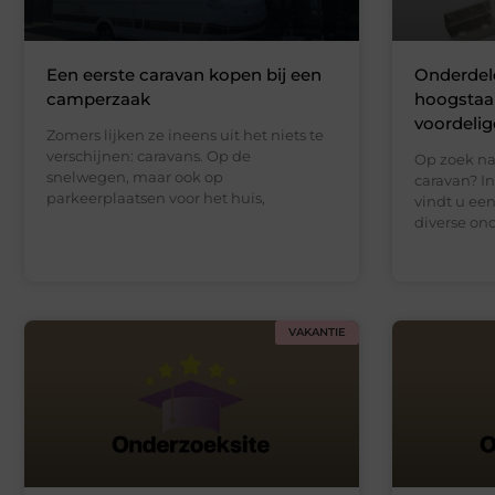
Een eerste caravan kopen bij een
Onderdel
camperzaak
hoogstaan
voordelige
Zomers lijken ze ineens uit het niets te
verschijnen: caravans. Op de
Op zoek na
snelwegen, maar ook op
caravan? I
parkeerplaatsen voor het huis,
vindt u ee
diverse on
VAKANTIE