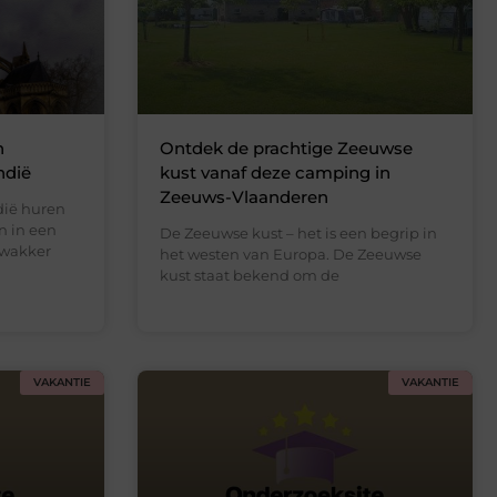
n
Ontdek de prachtige Zeeuwse
ndië
kust vanaf deze camping in
Zeeuws-Vlaanderen
dië huren
n in een
De Zeeuwse kust – het is een begrip in
: wakker
het westen van Europa. De Zeeuwse
kust staat bekend om de
VAKANTIE
VAKANTIE