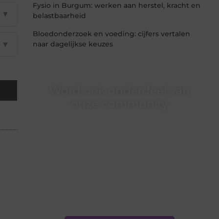
Fysio in Burgum: werken aan herstel, kracht en
▼
belastbaarheid
Bloedonderzoek en voeding: cijfers vertalen
▼
naar dagelijkse keuzes
Word ook onderdeel van
onze community
Ben je een nieuwsgierige lezer, een gedreven
schrijver of iemand met een verhaal dat
gehoord mag worden? Neem vandaag nog
contact met ons op en ontdek wat jij kunt
bijdragen aan Onderzoeksite.nl.
❝
Of u nu een ervaren schrijver bent of net
begint: wij hebben de tools en
ondersteuning die u nodig hebt.
❞