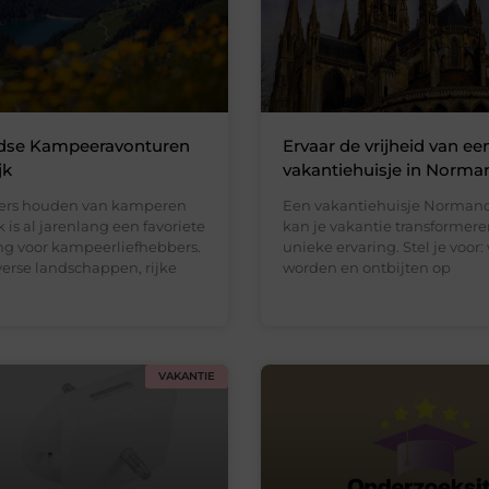
dse Kampeeravonturen
Ervaar de vrijheid van ee
jk
vakantiehuisje in Norma
ers houden van kamperen
Een vakantiehuisje Norman
k is al jarenlang een favoriete
kan je vakantie transformere
 voor kampeerliefhebbers.
unieke ervaring. Stel je voor
verse landschappen, rijke
worden en ontbijten op
VAKANTIE