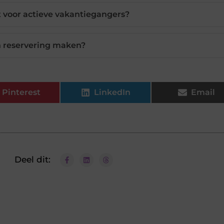
 voor actieve vakantiegangers?
n reservering maken?
Pinterest
LinkedIn
Email
Deel dit: