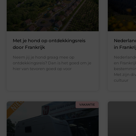
Met je hond op ontdekkingsreis
Nederlan
door Frankrijk
in Frankri
Neem jij je hond graag mee op
Nederland
ontdekkingsreis? Dan is het goed om je
en Frankrij
hier van tevoren goed op voor
bestemming
Met zijn di
cultuur
VAKANTIE