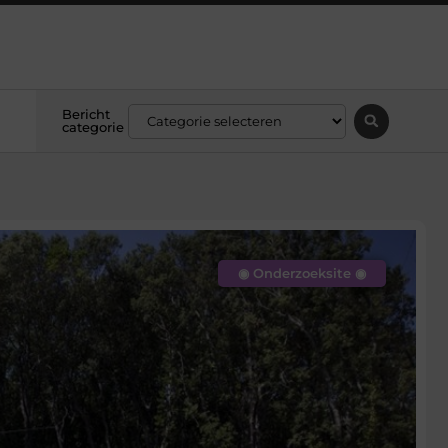
Bericht
categorie
◉ Onderzoeksite ◉