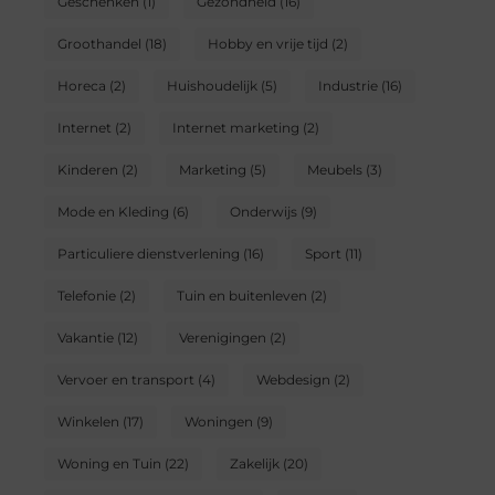
Geschenken
(1)
Gezondheid
(16)
Groothandel
(18)
Hobby en vrije tijd
(2)
Horeca
(2)
Huishoudelijk
(5)
Industrie
(16)
Internet
(2)
Internet marketing
(2)
Kinderen
(2)
Marketing
(5)
Meubels
(3)
Mode en Kleding
(6)
Onderwijs
(9)
Particuliere dienstverlening
(16)
Sport
(11)
Telefonie
(2)
Tuin en buitenleven
(2)
Vakantie
(12)
Verenigingen
(2)
Vervoer en transport
(4)
Webdesign
(2)
Winkelen
(17)
Woningen
(9)
Woning en Tuin
(22)
Zakelijk
(20)