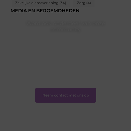
Zakelijke dienstverlening
(34)
Zorg
(4)
MEDIA EN BEROEMDHEDEN
Word ook onderdeel van onze
community
Ben je een nieuwsgierige lezer, een gedreven schrijver
of iemand met een verhaal dat gehoord mag worden?
Neem vandaag nog contact met ons op en ontdek
wat jij kunt bijdragen aan Onderzoeksite.nl.
❝
Of u nu een ervaren schrijver bent of net begint:
wij hebben de tools en ondersteuning die u nodig
hebt.
❞
Neem contact met ons op