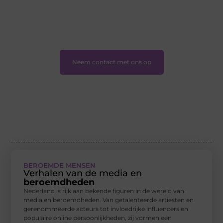
❝
Of u nu een ervaren schrijver bent of net begint:
wij hebben de tools en ondersteuning die u nodig
hebt.
❞
Neem contact met ons op
BEROEMDE MENSEN
Verhalen van de media en
beroemdheden
Nederland is rijk aan bekende figuren in de wereld van
media en beroemdheden. Van getalenteerde artiesten en
gerenommeerde acteurs tot invloedrijke influencers en
populaire online persoonlijkheden, zij vormen een