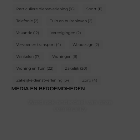
Particuliere dienstverlening
(16)
Sport
(11)
Telefonie
(2)
Tuin en buitenleven
(2)
Vakantie
(12)
Verenigingen
(2)
Vervoer en transport
(4)
Webdesign
(2)
Winkelen
(17)
Woningen
(9)
Woning en Tuin
(22)
Zakelijk
(20)
Zakelijke dienstverlening
(34)
Zorg
(4)
MEDIA EN BEROEMDHEDEN
Word ook onderdeel van onze
community
Ben je een nieuwsgierige lezer, een gedreven schrijver
of iemand met een verhaal dat gehoord mag worden?
Neem vandaag nog contact met ons op en ontdek
wat jij kunt bijdragen aan Onderzoeksite.nl.