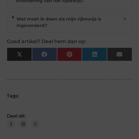
invordering van het rijbewijs?
Wat moet ik doen als mijn rijbewijs is
▼
ingevorderd?
Goed artikel? Deel hem dan op:
X
Facebook
Pinterest
LinkedIn
Email
(Twitter)
Tags:
Deel dit: