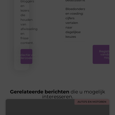
belastbaarheid
bloggers
hebben
en
de
Bloedonderzoek
lezers
tools
en voeding:
die
en
cijfers
houden
ondersteunin
vertalen
van
die u
naar
afwisseling
nodig
dagelijkse
en
hebt.
❞
keuzes
frisse
content.
Registreer
vandaag
Redactie van
nog
Onderzoeksite
Gerelateerde berichten
die u mogelijk
interesseren.
AUTO’S EN MOTOREN