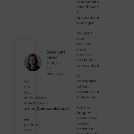
voorkomende
gehoord
onderhoudswerkzaamheden
mag
in
worden?
Amsterdamse
Neem
woningen
vandaag
nog
Uw gebit
contact
laten
met
trekken
ons op
onder
en
Sara van
narcose:
ontdek
Hees
wat kunt u
wat jij
Schrijver
verwachten?
kunt
en
bijdragen
Redacteur
De
aan
belangrijke
Wij
Onderzoeksite.
rol van
zijn
heiwerkzaamheden
het
❝
Of u
in de bouw
enthousiaste
nu een
redactieteam
ervaren
Fysio in
achter
Onderzoeksite.nl
schrijver
Burgum:
—
bent of
werken aan
een
net
herstel,
platform
begint:
kracht en
voor
wij