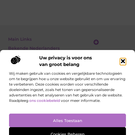
Main Links
Bekende Nederlanders
Linkbuilding platform: jouw gids naar slimme SEO en linkgroei
Geld verdienen met links: jouw gids om linkkracht om te zetten in inkomsten
Uw privacy is voor ons
van groot belang
Wij maken gebruik van cookies en vergelijkbare technologieën
om te begrijpen hoe u onze website gebruikt en om uw ervaring
Ontdek, lees, leer – elke dag opnieuw
te verbeteren. Deze cookies worden voor verschillende
Artikelen vol kennis, meningen en inspirerende
doeleinden ingezet, zoals het tonen van gepersonaliseerde
invalshoeken.
advertenties en het analyseren van het gebruik van de website.
Raadpleeg
ons cookiebeleid
voor meer informatie.
Website index
Cookiebeleid (EU)
Alles Toestaan
@2025 All Right Reserved. Design by
www.onderzoeksite.nl
Cookies Beheren