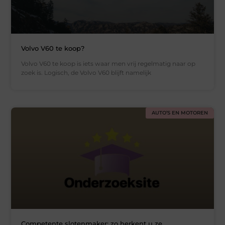
Volvo V60 te koop?
Volvo V60 te koop is iets waar men vrij regelmatig naar op
zoek is. Logisch, de Volvo V60 blijft namelijk
AUTO’S EN MOTOREN
Competente slotenmaker: zo herkent u ze