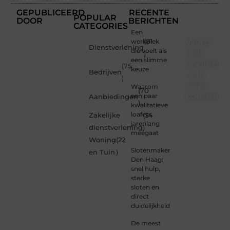
GEPUBLICEERD
RECENTE
POPULAR
DOOR
BERICHTEN
CATEGORIES
Een
Word
werkplek
(81
Dienstverlening
die voelt als
ook
)
een slimme
onderdee
(75
keuze
Bedrijven
van
)
onze
Waarom
(70
communi
een paar
Aanbiedingen
)
kwalitatieve
Ben je
loafers
Zakelijke
(34
een
jarenlang
dienstverlening
)
nieuwsgierige
meegaat
Woning
(22
lezer,
Slotenmaker
een
en Tuin
)
Den Haag:
gedreven
snel hulp,
schrijver
sterke
of
sloten en
iemand
direct
met
duidelijkheid
een
verhaal
De meest
dat