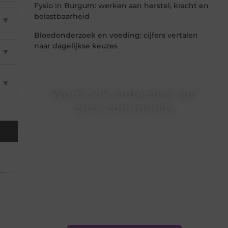
Fysio in Burgum: werken aan herstel, kracht en
belastbaarheid
▼
Bloedonderzoek en voeding: cijfers vertalen
naar dagelijkse keuzes
▼
▼
Word ook onderdeel van
onze community
Ben je een nieuwsgierige lezer, een gedreven
schrijver of iemand met een verhaal dat
gehoord mag worden? Neem vandaag nog
contact met ons op en ontdek wat jij kunt
bijdragen aan Onderzoeksite.nl.
❝
Of u nu een ervaren schrijver bent of net
begint: wij hebben de tools en
ondersteuning die u nodig hebt.
❞