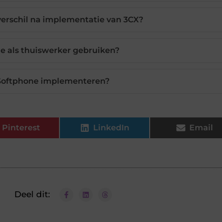
verschil na implementatie van 3CX?
e als thuiswerker gebruiken?
 Softphone implementeren?
Pinterest
LinkedIn
Email
Deel dit: