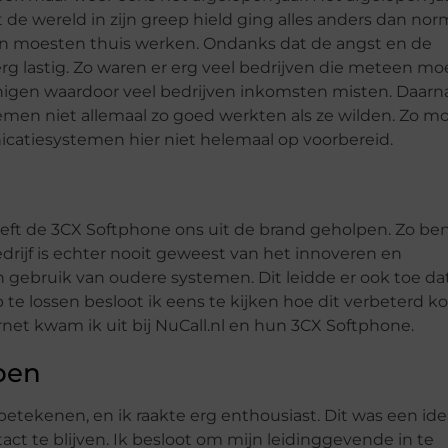
t de wereld in zijn greep hield ging alles anders dan nor
en moesten thuis werken. Ondanks dat de angst en de
rg lastig. Zo waren er erg veel bedrijven die meteen mo
gen waardoor veel bedrijven inkomsten misten. Daarn
emen niet allemaal zo goed werkten als ze wilden. Zo m
atiesystemen hier niet helemaal op voorbereid.
eeft de 3CX Softphone ons uit de brand geholpen. Zo ben
bedrijf is echter nooit geweest van het innoveren en
gebruik van oudere systemen. Dit leidde er ook toe da
 te lossen besloot ik eens te kijken hoe dit verbeterd k
net kwam ik uit bij NuCall.nl en hun 3CX Softphone.
pen
etekenen, en ik raakte erg enthousiast. Dit was een ide
act te blijven. Ik besloot om mijn leidinggevende in te