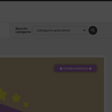
Bericht
categorie
◉ Onderzoeksite ◉