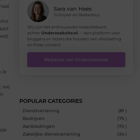
maal.
Sara van Hees
Schrijver en Redacteur
eite
Wij zijn het enthousiaste redactieteam
aast
achter
Onderzoeksite.nl
— een platform voor
oest
bloggers en lezers die houden van afwisseling
en frisse content.
Redactie van Onderzoeksite
 ik
t we
on
POPULAR CATEGORIES
Dienstverlening
(81 )
Bedrijven
(75 )
Aanbiedingen
(70 )
ale
Zakelijke dienstverlening
(34 )