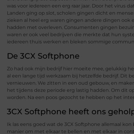
was voor iedereen een erg raar jaar. Door het virus da
Landen ging op slot, scholen gingen dicht en mens
zieken al heel erg waren gingen andere dingen ook e
hadden met overleven. Consumenten gingen bezuini
waren er ook veel bedrijven die merkte dat hun syst
iedereen thuis werken en bleken sommige communic
De 3CX Softphone
Zo had ook mijn bedrijf hier moeite mee, gelukkig h
al een lange tijd werkzaam bij hetzelfde bedrijf. Dit 
vernieuwen. We zitten in een oud gebouw, en maken 
het tijdens deze periode erg lastig hadden. Om dit op
worden. Na een poos gezocht te hebben op het inter
3CX Softphone heeft ons gehol
Ik las eens goed wat de 3CX Softphone allemaal kon b
manier om met elkaar te bellen en met elkaar in cont