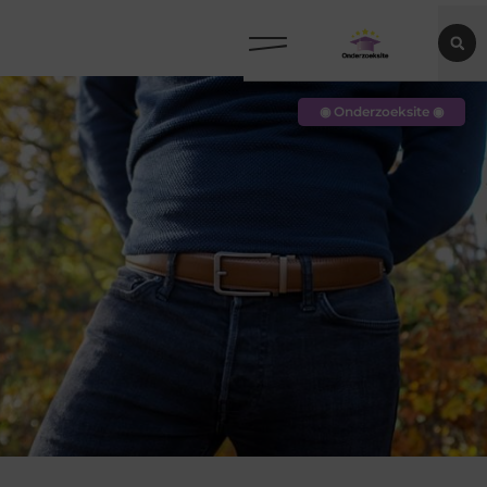
◉ Onderzoeksite ◉