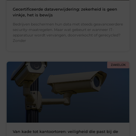
Gecertificeerde dataverwijdering: zekerheid is geen
vinkje, het is bewijs
Bedrijven beschermen hun data met steeds geavanceerdere
security-maatregelen. Maar wat gebeurt er wanneer IT-
apparatuur wordt vervangen, doorverkocht of gerecycled?
Zonder
ZAKELIJK
Van kade tot kantoortoren: veiligheid die past bij de