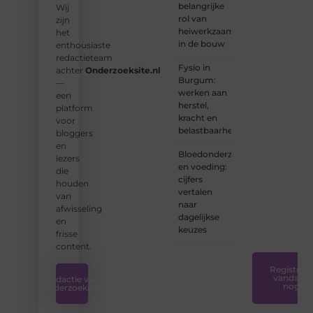
belangrijke
Wij
Onderzoeksite.
rol van
zijn
heiwerkzaamheden
het
❝
Of u
in de bouw
enthousiaste
nu een
redactieteam
ervaren
Fysio in
achter
Onderzoeksite.nl
schrijver
Burgum:
—
bent of
werken aan
een
net
herstel,
platform
begint:
kracht en
voor
wij
belastbaarheid
bloggers
hebben
en
de
Bloedonderzoek
lezers
tools
en voeding:
die
en
cijfers
houden
ondersteunin
vertalen
van
die u
naar
afwisseling
nodig
dagelijkse
en
hebt.
❞
keuzes
frisse
content.
Registreer
vandaag
Redactie van
nog
Onderzoeksite