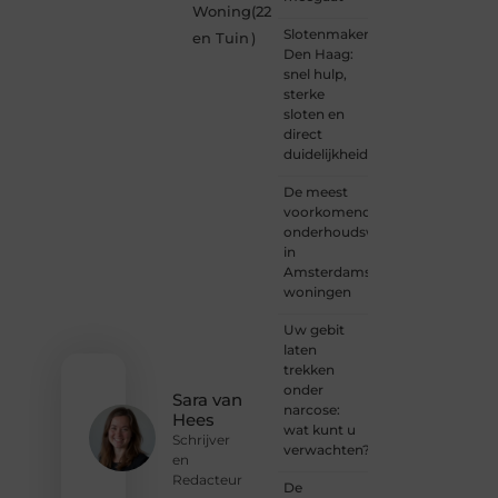
Woning
(22
lezer,
Slotenmaker
een
en Tuin
)
Den Haag:
gedreven
snel hulp,
schrijver
sterke
of
sloten en
iemand
direct
met
duidelijkheid
een
verhaal
De meest
dat
voorkomende
gehoord
onderhoudswerkzaamheden
mag
in
worden?
Amsterdamse
Neem
woningen
vandaag
nog
Uw gebit
contact
laten
met
trekken
ons op
onder
en
Sara van
narcose:
ontdek
Hees
wat kunt u
wat jij
Schrijver
verwachten?
kunt
en
bijdragen
Redacteur
De
aan