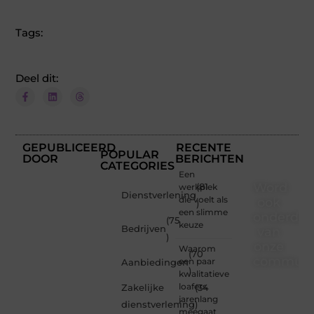
Tags:
Deel dit:
GEPUBLICEERD
RECENTE
POPULAR
DOOR
BERICHTEN
CATEGORIES
Een
Word
werkplek
(81
Dienstverlening
die voelt als
ook
)
een slimme
onderdee
(75
keuze
Bedrijven
van
)
onze
Waarom
(70
communi
een paar
Aanbiedingen
)
kwalitatieve
Ben je
loafers
Zakelijke
(34
een
jarenlang
dienstverlening
)
nieuwsgierige
meegaat