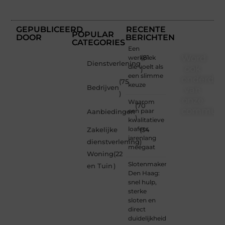
GEPUBLICEERD
RECENTE
POPULAR
DOOR
BERICHTEN
CATEGORIES
Een
Word
werkplek
(81
Dienstverlening
die voelt als
ook
)
een slimme
onderdee
(75
keuze
Bedrijven
van
)
onze
Waarom
(70
communi
een paar
Aanbiedingen
)
kwalitatieve
Ben je
loafers
Zakelijke
(34
een
jarenlang
dienstverlening
)
nieuwsgierige
meegaat
Woning
(22
lezer,
Slotenmaker
een
en Tuin
)
Den Haag:
gedreven
snel hulp,
schrijver
sterke
of
sloten en
iemand
direct
met
duidelijkheid
een