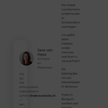
verhaal
De meest
dat
voorkomende
gehoord
onderhoudswerkzaamheden
mag
in
worden?
Amsterdamse
Neem
woningen
vandaag
nog
Uw gebit
contact
laten
met
trekken
ons op
onder
en
Sara van
narcose:
ontdek
Hees
wat kunt u
wat jij
Schrijver
verwachten?
kunt
en
bijdragen
Redacteur
De
aan
belangrijke
Wij
Onderzoeksite.
rol van
zijn
heiwerkzaamheden
het
❝
Of u
in de bouw
enthousiaste
nu een
redactieteam
ervaren
Fysio in
achter
Onderzoeksite.nl
schrijver
Burgum:
—
bent of
werken aan
een
net
herstel,