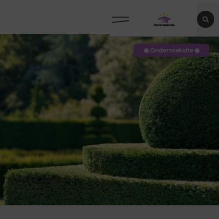
◉ Onderzoeksite ◉