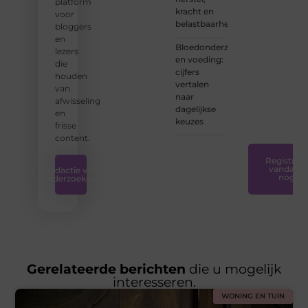
platform
begint:
kracht en
voor
wij
belastbaarheid
bloggers
hebben
en
de
Bloedonderzoek
lezers
tools
en voeding:
die
en
cijfers
houden
ondersteunin
vertalen
van
die u
naar
afwisseling
nodig
dagelijkse
en
hebt.
❞
keuzes
frisse
content.
Registreer
vandaag
Redactie van
nog
Onderzoeksite
Gerelateerde berichten
die u mogelijk
interesseren.
WONING EN TUIN