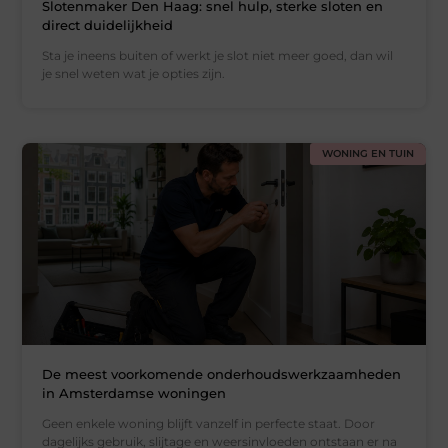
Slotenmaker Den Haag: snel hulp, sterke sloten en
direct duidelijkheid
Sta je ineens buiten of werkt je slot niet meer goed, dan wil
je snel weten wat je opties zijn.
WONING EN TUIN
De meest voorkomende onderhoudswerkzaamheden
in Amsterdamse woningen
Geen enkele woning blijft vanzelf in perfecte staat. Door
dagelijks gebruik, slijtage en weersinvloeden ontstaan er na