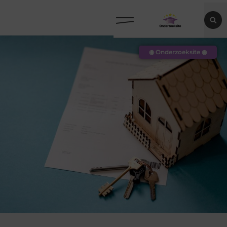
◉ Onderzoeksite ◉