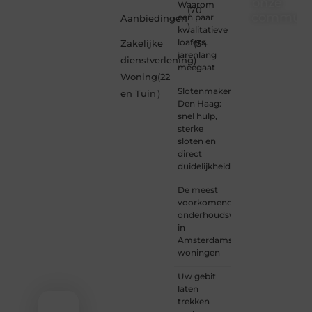
onze
Waarom
(70
communi
een paar
Aanbiedingen
)
kwalitatieve
Ben je
loafers
Zakelijke
(34
een
jarenlang
dienstverlening
)
nieuwsgierige
meegaat
Woning
(22
lezer,
Slotenmaker
een
en Tuin
)
Den Haag:
gedreven
snel hulp,
schrijver
sterke
of
sloten en
iemand
direct
met
duidelijkheid
een
verhaal
De meest
dat
voorkomende
gehoord
onderhoudswerkzaamheden
mag
in
worden?
Amsterdamse
Neem
woningen
vandaag
nog
Uw gebit
contact
laten
met
trekken
ons op