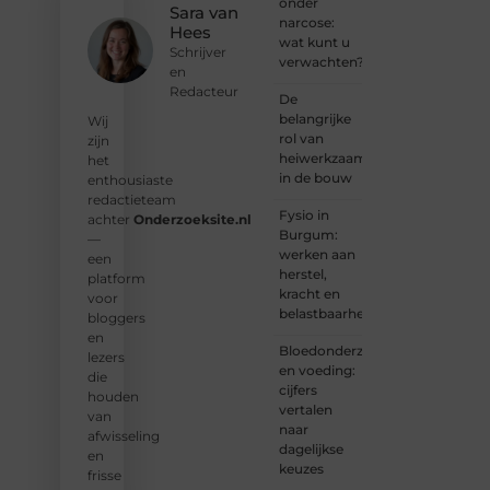
onder
en
Sara van
narcose:
ontdek
Hees
wat kunt u
wat jij
Schrijver
verwachten?
kunt
en
bijdragen
Redacteur
De
aan
belangrijke
Wij
Onderzoeksite.
rol van
zijn
heiwerkzaamheden
het
❝
Of u
in de bouw
enthousiaste
nu een
redactieteam
ervaren
Fysio in
achter
Onderzoeksite.nl
schrijver
Burgum:
—
bent of
werken aan
een
net
herstel,
platform
begint:
kracht en
voor
wij
belastbaarheid
bloggers
hebben
en
de
Bloedonderzoek
lezers
tools
en voeding:
die
en
cijfers
houden
ondersteunin
vertalen
van
die u
naar
afwisseling
nodig
dagelijkse
en
hebt.
❞
keuzes
frisse