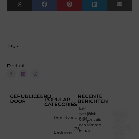
X
Facebook
Pinterest
LinkedIn
Email
(Twitter)
Tags:
Deel dit:
GEPUBLICEERD
RECENTE
POPULAR
DOOR
BERICHTEN
CATEGORIES
Een
Word
werkplek
(81
Dienstverlening
die voelt als
ook
)
een slimme
onderdee
(75
keuze
Bedrijven
van
)