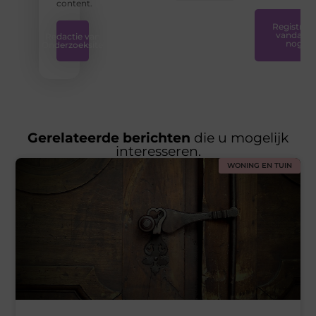
content.
Registreer
vandaag
Redactie van
nog
Onderzoeksite
Gerelateerde berichten
die u mogelijk
interesseren.
WONING EN TUIN