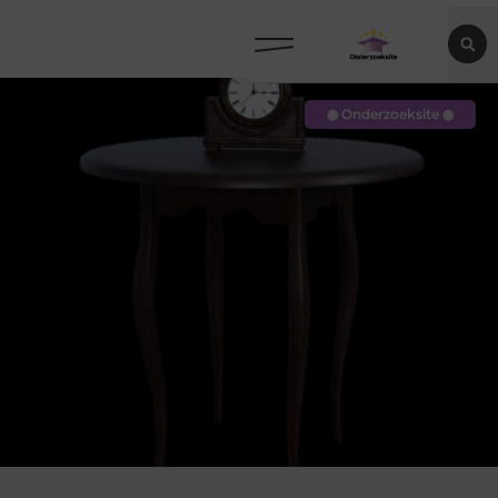
◉ Onderzoeksite ◉