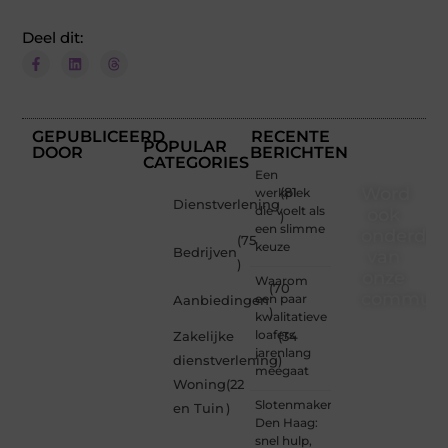
Deel dit:
GEPUBLICEERD
RECENTE
POPULAR
DOOR
BERICHTEN
CATEGORIES
Een
Word
werkplek
(81
Dienstverlening
die voelt als
ook
)
een slimme
onderdee
(75
keuze
Bedrijven
van
)
onze
Waarom
(70
communi
een paar
Aanbiedingen
)
kwalitatieve
Ben je
loafers
Zakelijke
(34
een
jarenlang
dienstverlening
)
nieuwsgierige
meegaat
Woning
(22
lezer,
Slotenmaker
een
en Tuin
)
Den Haag:
gedreven
snel hulp,
schrijver