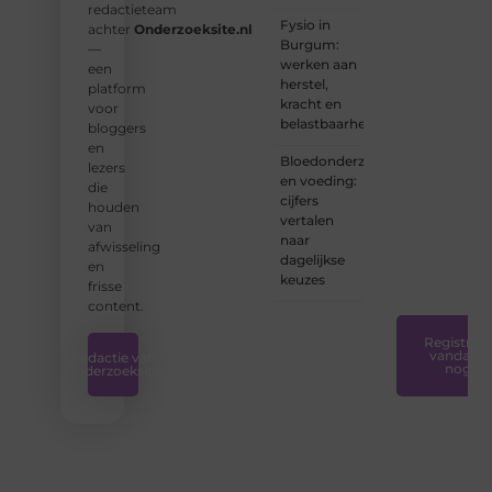
redactieteam
ervaren
Fysio in
achter
Onderzoeksite.nl
schrijver
Burgum:
—
bent of
werken aan
een
net
herstel,
platform
begint:
kracht en
voor
wij
belastbaarheid
bloggers
hebben
en
de
Bloedonderzoek
lezers
tools
en voeding:
die
en
cijfers
houden
ondersteunin
vertalen
van
die u
naar
afwisseling
nodig
dagelijkse
en
hebt.
❞
keuzes
frisse
content.
Registreer
vandaag
Redactie van
nog
Onderzoeksite