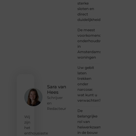
sterke
of
sloten en
iemand
direct
met
duidelijkheid
een
verhaal
De meest
dat
voorkomende
gehoord
onderhoudswerkzaamheden
mag
in
worden?
Amsterdamse
Neem
woningen
vandaag
nog
Uw gebit
contact
laten
met
trekken
ons op
onder
en
Sara van
narcose:
ontdek
Hees
wat kunt u
wat jij
Schrijver
verwachten?
kunt
en
bijdragen
Redacteur
De
aan
belangrijke
Wij
Onderzoeksite.
rol van
zijn
heiwerkzaamheden
het
❝
Of u
in de bouw
enthousiaste
nu een