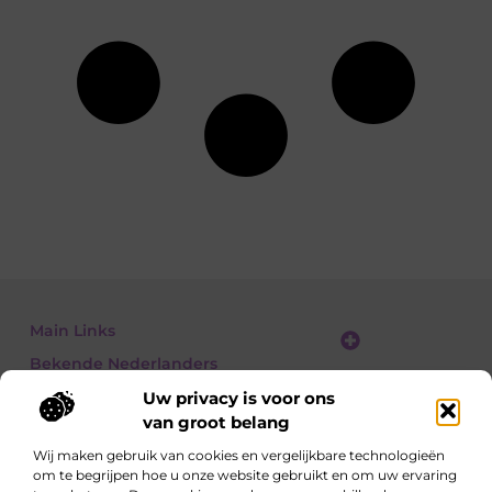
Main Links
Bekende Nederlanders
Linkbuilding platform: jouw gids naar slimme SEO en linkgroei
Geld verdienen met links: jouw gids om linkkracht om te zetten in inkomsten
Uw privacy is voor ons
van groot belang
Wij maken gebruik van cookies en vergelijkbare technologieën
om te begrijpen hoe u onze website gebruikt en om uw ervaring
Ontdek, lees, leer – elke dag opnieuw