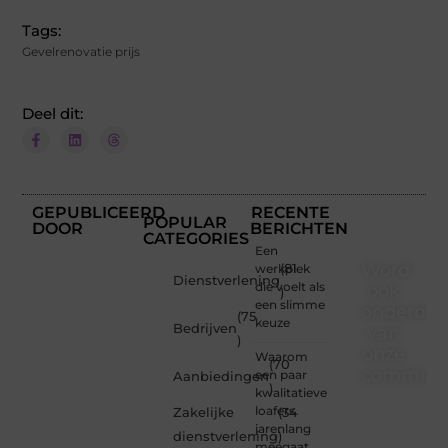
Tags:
Gevelrenovatie prijs
Deel dit:
GEPUBLICEERD
RECENTE
POPULAR
DOOR
BERICHTEN
CATEGORIES
Een
Word
werkplek
(81
Dienstverlening
die voelt als
ook
)
een slimme
onderdee
(75
keuze
Bedrijven
van
)
onze
Waarom
(70
communi
een paar
Aanbiedingen
)
kwalitatieve
Ben je
loafers
Zakelijke
(34
een
jarenlang
dienstverlening
)
nieuwsgierige
meegaat