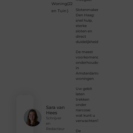
Woning
(22
lezer,
Slotenmaker
een
en Tuin
)
Den Haag:
gedreven
snel hulp,
schrijver
sterke
of
sloten en
iemand
direct
met
duidelijkheid
een
verhaal
De meest
dat
voorkomende
gehoord
onderhoudswerkzaamheden
mag
in
worden?
Amsterdamse
Neem
woningen
vandaag
nog
Uw gebit
contact
laten
met
trekken
ons op
onder
en
Sara van
narcose:
ontdek
Hees
wat kunt u
wat jij
Schrijver
verwachten?
kunt
en
bijdragen
Redacteur
De
aan