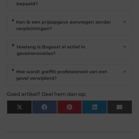
bepaald?
Kan ik een prijsopgave aanvragen zonder
▼
verplichtingen?
Hoelang is Bogaart al actief in
▼
gevelrenovaties?
Hoe wordt graffiti professioneel van een
▼
gevel verwijderd?
Goed artikel? Deel hem dan op:
X
Facebook
Pinterest
LinkedIn
Email
(Twitter)