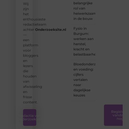
belangrijke
Wij
Onderzoeksite.
rol van
zijn
heiwerkzaamheden
het
❝
Of u
in de bouw
enthousiaste
nu een
redactieteam
ervaren
Fysio in
achter
Onderzoeksite.nl
schrijver
Burgum:
—
bent of
werken aan
een
net
herstel,
platform
begint:
kracht en
voor
wij
belastbaarheid
bloggers
hebben
en
de
Bloedonderzoek
lezers
tools
en voeding:
die
en
cijfers
houden
ondersteunin
vertalen
van
die u
naar
afwisseling
nodig
dagelijkse
en
hebt.
❞
keuzes
frisse
content.
Registreer
vandaag
Redactie van
nog
Onderzoeksite