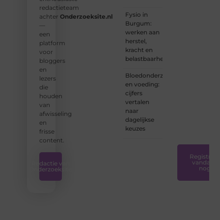
nu een
redactieteam
ervaren
Fysio in
achter
Onderzoeksite.nl
schrijver
Burgum:
—
bent of
werken aan
een
net
herstel,
platform
begint:
kracht en
voor
wij
belastbaarheid
bloggers
hebben
en
de
Bloedonderzoek
lezers
tools
en voeding:
die
en
cijfers
houden
ondersteunin
vertalen
van
die u
naar
afwisseling
nodig
dagelijkse
en
hebt.
❞
keuzes
frisse
content.
Registreer
vandaag
Redactie van
nog
Onderzoeksite