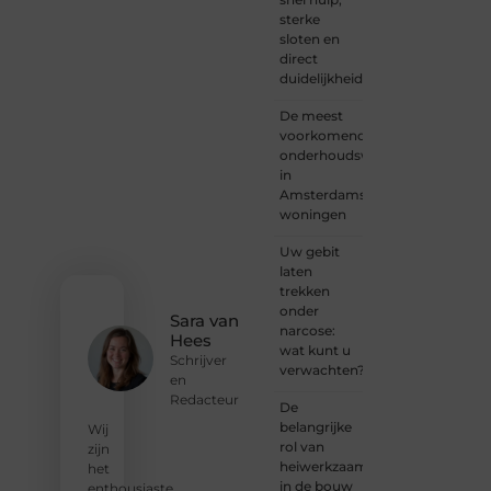
schrijver
sterke
of
sloten en
iemand
direct
met
duidelijkheid
een
verhaal
De meest
dat
voorkomende
gehoord
onderhoudswerkzaamheden
mag
in
worden?
Amsterdamse
Neem
woningen
vandaag
nog
Uw gebit
contact
laten
met
trekken
ons op
onder
en
Sara van
narcose:
ontdek
Hees
wat kunt u
wat jij
Schrijver
verwachten?
kunt
en
bijdragen
Redacteur
De
aan
belangrijke
Wij
Onderzoeksite.
rol van
zijn
heiwerkzaamheden
het
❝
Of u
in de bouw
enthousiaste