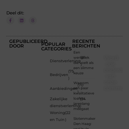
Deel dit:
GEPUBLICEERD
RECENTE
POPULAR
DOOR
BERICHTEN
CATEGORIES
Een
Word
werkplek
(81
Dienstverlening
die voelt als
ook
)
een slimme
onderdee
(75
keuze
Bedrijven
van
)
onze
Waarom
(70
communi
een paar
Aanbiedingen
)
kwalitatieve
Ben je
loafers
Zakelijke
(34
een
jarenlang
dienstverlening
)
nieuwsgierige
meegaat
Woning
(22
lezer,
Slotenmaker
een
en Tuin
)
Den Haag:
gedreven
snel hulp,