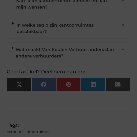
Kan ik de kantoorruimte aanpassen aan
▼
mijn wensen?
In welke regio zijn kantoorruimtes
▼
beschikbaar?
Wat maakt Van Keulen Verhuur anders dan
▼
andere verhuurders?
Goed artikel? Deel hem dan op:
X
Facebook
Pinterest
LinkedIn
Email
(Twitter)
Tags:
Verhuur kantoorruimte