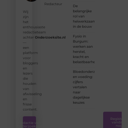
bijdragen
Redacteur
De
aan
belangrijke
Wij
Onderzoeksite.
rol van
zijn
heiwerkzaamheden
het
❝
Of u
in de bouw
enthousiaste
nu een
redactieteam
ervaren
Fysio in
achter
Onderzoeksite.nl
schrijver
Burgum:
—
bent of
werken aan
een
net
herstel,
platform
begint:
kracht en
voor
wij
belastbaarheid
bloggers
hebben
en
de
Bloedonderzoek
lezers
tools
en voeding:
die
en
cijfers
houden
ondersteunin
vertalen
van
die u
naar
afwisseling
nodig
dagelijkse
en
hebt.
❞
keuzes
frisse
content.
Registreer
vandaag
Redactie van
nog
Onderzoeksite