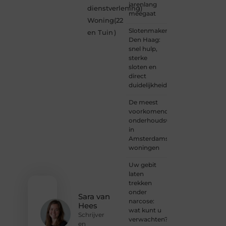
een
jarenlang
dienstverlening
)
nieuwsgierige
meegaat
Woning
(22
lezer,
Slotenmaker
een
en Tuin
)
Den Haag:
gedreven
snel hulp,
schrijver
sterke
of
sloten en
iemand
direct
met
duidelijkheid
een
verhaal
De meest
dat
voorkomende
gehoord
onderhoudswerkzaamheden
mag
in
worden?
Amsterdamse
Neem
woningen
vandaag
nog
Uw gebit
contact
laten
met
trekken
ons op
onder
en
Sara van
narcose:
ontdek
Hees
wat kunt u
wat jij
Schrijver
verwachten?
kunt
en