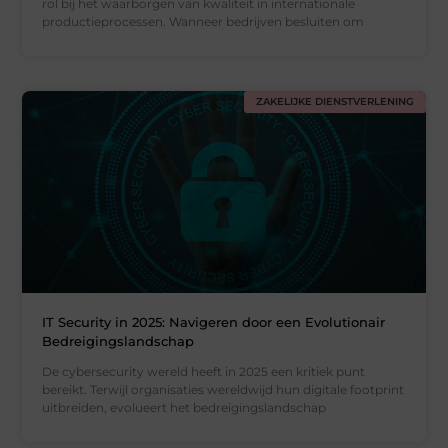
rol bij het waarborgen van kwaliteit in internationale
productieprocessen. Wanneer bedrijven besluiten om
ZAKELIJKE DIENSTVERLENING
IT Security in 2025: Navigeren door een Evolutionair
Bedreigingslandschap
De cybersecurity wereld heeft in 2025 een kritiek punt
bereikt. Terwijl organisaties wereldwijd hun digitale footprint
uitbreiden, evolueert het bedreigingslandschap