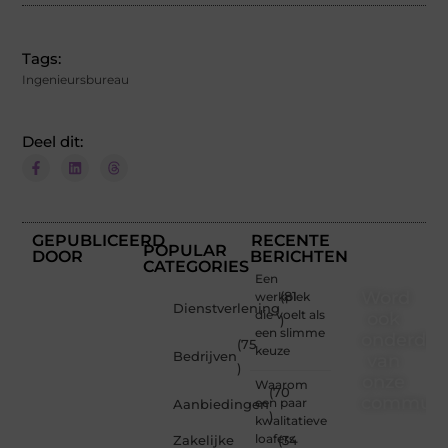
Tags:
Ingenieursbureau
Deel dit:
GEPUBLICEERD
RECENTE
POPULAR
DOOR
BERICHTEN
CATEGORIES
Een
Word
werkplek
(81
Dienstverlening
die voelt als
ook
)
een slimme
onderdee
(75
keuze
Bedrijven
van
)
onze
Waarom
(70
communi
een paar
Aanbiedingen
)
kwalitatieve
Ben je
loafers
Zakelijke
(34