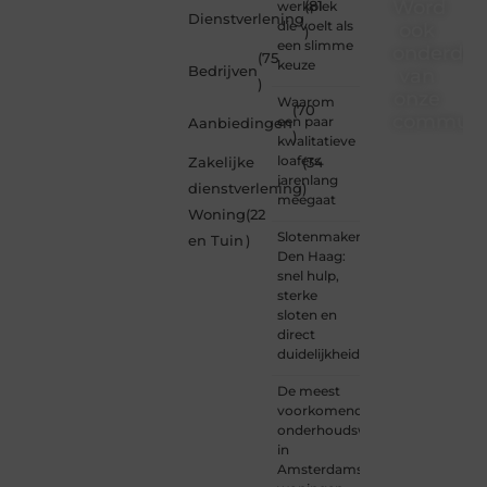
Word
werkplek
(81
Dienstverlening
die voelt als
ook
)
een slimme
onderdee
(75
keuze
Bedrijven
van
)
onze
Waarom
(70
communi
een paar
Aanbiedingen
)
kwalitatieve
Ben je
loafers
Zakelijke
(34
een
jarenlang
dienstverlening
)
nieuwsgierige
meegaat
Woning
(22
lezer,
Slotenmaker
een
en Tuin
)
Den Haag:
gedreven
snel hulp,
schrijver
sterke
of
sloten en
iemand
direct
met
duidelijkheid
een
verhaal
De meest
dat
voorkomende
gehoord
onderhoudswerkzaamheden
mag
in
worden?
Amsterdamse
Neem