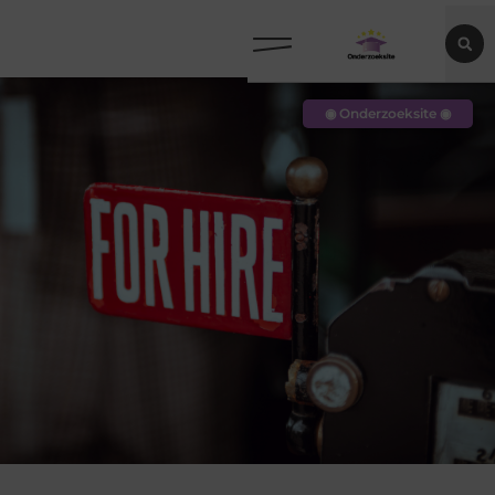
◉ Onderzoeksite ◉