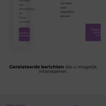
houden
ondersteunin
vertalen
van
die u
naar
afwisseling
nodig
dagelijkse
en
hebt.
❞
keuzes
frisse
content.
Registreer
vandaag
Redactie van
nog
Onderzoeksite
Gerelateerde berichten
die u mogelijk
interesseren.
Main Links