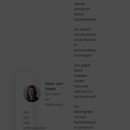
sterke
of
sloten en
iemand
direct
met
duidelijkheid
een
verhaal
De meest
dat
voorkomende
gehoord
onderhoudswerkzaamheden
mag
in
worden?
Amsterdamse
Neem
woningen
vandaag
nog
Uw gebit
contact
laten
met
trekken
ons op
onder
en
Sara van
narcose:
ontdek
Hees
wat kunt u
wat jij
Schrijver
verwachten?
kunt
en
bijdragen
Redacteur
De
aan
belangrijke
Wij
Onderzoeksite.
rol van
zijn
heiwerkzaamheden
het
❝
Of u
in de bouw
enthousiaste
nu een