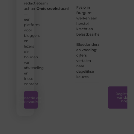
redactieteam
ervaren
Fysio in
achter
Onderzoeksite.nl
schrijver
Burgum:
—
bent of
werken aan
een
net
herstel,
platform
begint:
kracht en
voor
wij
belastbaarheid
bloggers
hebben
en
de
Bloedonderzoek
lezers
tools
en voeding:
die
en
cijfers
houden
ondersteunin
vertalen
van
die u
naar
afwisseling
nodig
dagelijkse
en
hebt.
❞
keuzes
frisse
content.
Registreer
vandaag
Redactie van
nog
Onderzoeksite