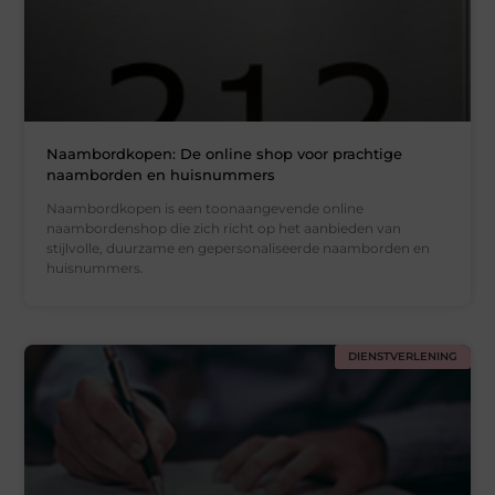
Naambordkopen: De online shop voor prachtige
naamborden en huisnummers
Naambordkopen is een toonaangevende online
naambordenshop die zich richt op het aanbieden van
stijlvolle, duurzame en gepersonaliseerde naamborden en
huisnummers.
DIENSTVERLENING