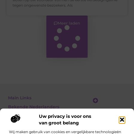
tegen ongewenste bezoekers. Als
Meer laden
Main Links
Bekende Nederlanders
Linkbuilding platform: jouw gids naar slimme SEO en linkgroei
Geld verdienen met links: jouw gids om linkkracht om te zetten in inkomsten
Uw privacy is voor ons
van groot belang
Wij maken gebruik van cookies en vergelijkbare technologieën