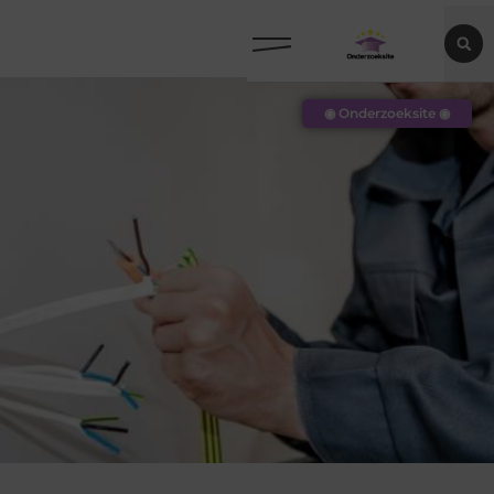
◉ Onderzoeksite ◉