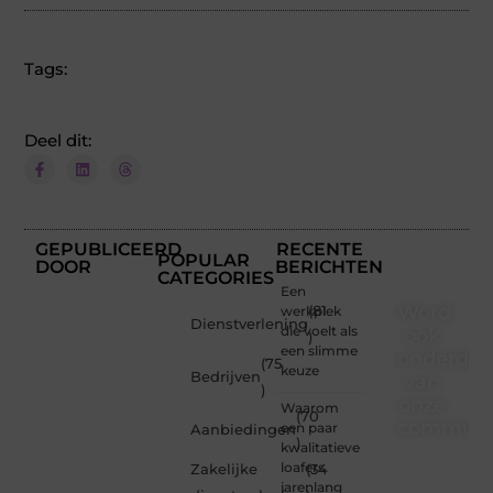
Tags:
Deel dit:
GEPUBLICEERD
RECENTE
POPULAR
DOOR
BERICHTEN
CATEGORIES
Een
Word
werkplek
(81
Dienstverlening
die voelt als
ook
)
een slimme
onderdee
(75
keuze
Bedrijven
van
)
onze
Waarom
(70
communi
een paar
Aanbiedingen
)
kwalitatieve
Ben je
loafers
Zakelijke
(34
een
jarenlang