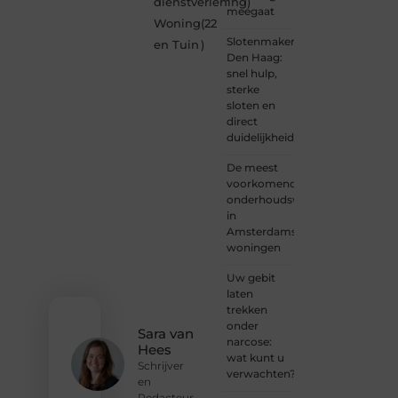
dienstverlening
)
nieuwsgierige
meegaat
Woning
(22
lezer,
Slotenmaker
een
en Tuin
)
Den Haag:
gedreven
snel hulp,
schrijver
sterke
of
sloten en
iemand
direct
met
duidelijkheid
een
verhaal
De meest
dat
voorkomende
gehoord
onderhoudswerkzaamheden
mag
in
worden?
Amsterdamse
Neem
woningen
vandaag
nog
Uw gebit
contact
laten
met
trekken
ons op
onder
en
Sara van
narcose:
ontdek
Hees
wat kunt u
wat jij
Schrijver
verwachten?
kunt
en
bijdragen
Redacteur