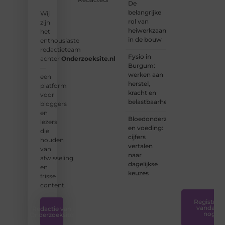
De
aan
belangrijke
Wij
Onderzoeksite.
rol van
zijn
heiwerkzaamheden
het
❝
Of u
in de bouw
enthousiaste
nu een
redactieteam
ervaren
Fysio in
achter
Onderzoeksite.nl
schrijver
Burgum:
—
bent of
werken aan
een
net
herstel,
platform
begint:
kracht en
voor
wij
belastbaarheid
bloggers
hebben
en
de
Bloedonderzoek
lezers
tools
en voeding:
die
en
cijfers
houden
ondersteunin
vertalen
van
die u
naar
afwisseling
nodig
dagelijkse
en
hebt.
❞
keuzes
frisse
content.
Registreer
vandaag
Redactie van
nog
Onderzoeksite