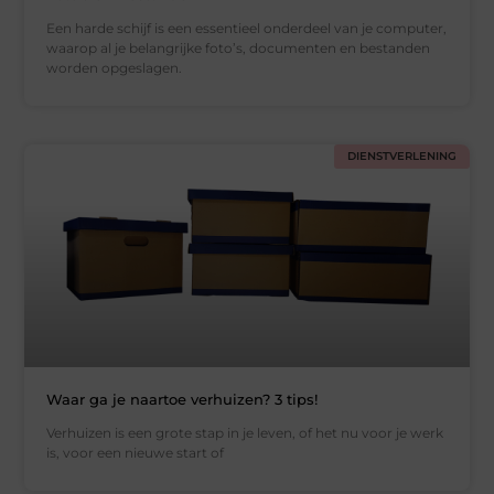
Een harde schijf is een essentieel onderdeel van je computer,
waarop al je belangrijke foto’s, documenten en bestanden
worden opgeslagen.
DIENSTVERLENING
Waar ga je naartoe verhuizen? 3 tips!
Verhuizen is een grote stap in je leven, of het nu voor je werk
is, voor een nieuwe start of