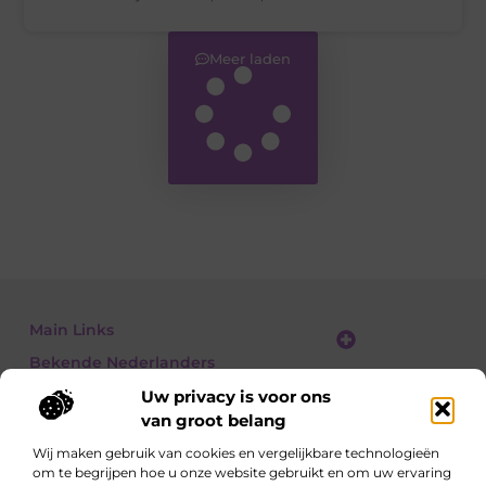
Meer laden
Main Links
Bekende Nederlanders
Linkbuilding platform: jouw gids naar slimme SEO en linkgroei
Geld verdienen met links: jouw gids om linkkracht om te zetten in inkomsten
Uw privacy is voor ons
van groot belang
Wij maken gebruik van cookies en vergelijkbare technologieën
om te begrijpen hoe u onze website gebruikt en om uw ervaring