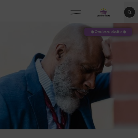
◉ Onderzoeksite ◉