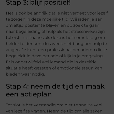
Stap
3
:
blijf positief!
Het is ook belangrijk dat
je
niet vergeet voor
je
zelf
te zorgen in deze moeilijke ti
jd.
Wij raden je aan
om altijd
positief
te
blijven en
op zoek te gaan
naar begeleiding of hulp als het stressniveau zijn
tol eist. In situaties als deze is het soms lastig om
helder te denken, dus wees niet bang om hulp te
vragen.
Je kunt een professional benaderen die je
begeleid
t
in deze periode of kijk in je omgeving.
Er is ongetwijfeld wel iemand die in
dezelfde
situatie heeft gezeten
of
emotionele steun kan
bieden
waar nodig.
Stap 4: neem de tijd en maak
een actieplan
Tot slot is het verstandig om niet te snel te veel
van jezelf te vragen. Neem de tijd om alle zaken