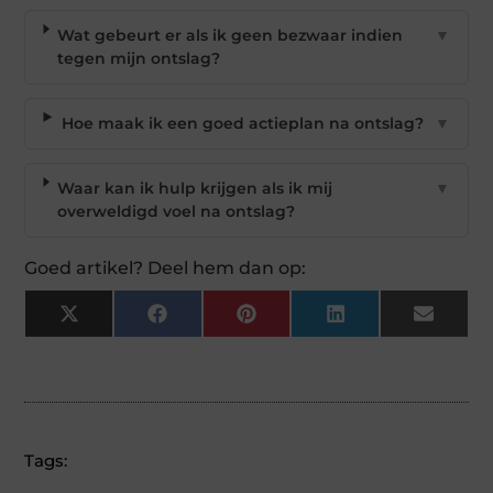
Wat gebeurt er als ik geen bezwaar indien
▼
tegen mijn ontslag?
Hoe maak ik een goed actieplan na ontslag?
▼
Waar kan ik hulp krijgen als ik mij
▼
overweldigd voel na ontslag?
Goed artikel? Deel hem dan op:
X
Facebook
Pinterest
LinkedIn
Email
(Twitter)
Tags: