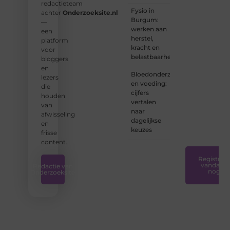
redactieteam
ervaren
Fysio in
achter
Onderzoeksite.nl
schrijver
Burgum:
—
bent of
werken aan
een
net
herstel,
platform
begint:
kracht en
voor
wij
belastbaarheid
bloggers
hebben
en
de
Bloedonderzoek
lezers
tools
en voeding:
die
en
cijfers
houden
ondersteunin
vertalen
van
die u
naar
afwisseling
nodig
dagelijkse
en
hebt.
❞
keuzes
frisse
content.
Registreer
vandaag
Redactie van
nog
Onderzoeksite