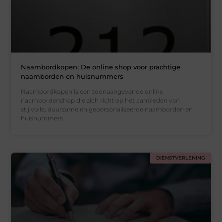
Naambordkopen: De online shop voor prachtige
naamborden en huisnummers
Naambordkopen is een toonaangevende online
naambordenshop die zich richt op het aanbieden van
stijlvolle, duurzame en gepersonaliseerde naamborden en
huisnummers.
DIENSTVERLENING