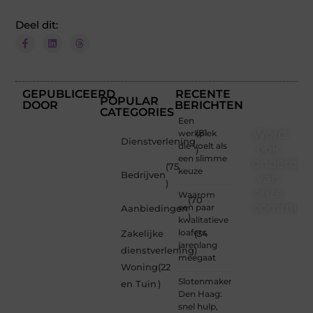
Deel dit:
GEPUBLICEERD
RECENTE
POPULAR
DOOR
BERICHTEN
CATEGORIES
Een
Word
werkplek
(81
Dienstverlening
die voelt als
ook
)
een slimme
onderdee
(75
keuze
Bedrijven
van
)
onze
Waarom
(70
communi
een paar
Aanbiedingen
)
kwalitatieve
Ben je
loafers
Zakelijke
(34
een
jarenlang
dienstverlening
)
nieuwsgierige
meegaat
Woning
(22
lezer,
Slotenmaker
een
en Tuin
)
Den Haag:
gedreven
snel hulp,
schrijver