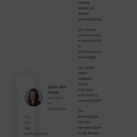
sterke
of
sloten en
iemand
direct
met
duidelijkheid
een
verhaal
De meest
dat
voorkomende
gehoord
onderhoudswerkzaamheden
mag
in
worden?
Amsterdamse
Neem
woningen
vandaag
nog
Uw gebit
contact
laten
met
trekken
ons op
onder
en
Sara van
narcose:
ontdek
Hees
wat kunt u
wat jij
Schrijver
verwachten?
kunt
en
bijdragen
Redacteur
De
aan
belangrijke
Wij
Onderzoeksite.
rol van
zijn
heiwerkzaamheden
het
❝
Of u
in de bouw
enthousiaste
nu een