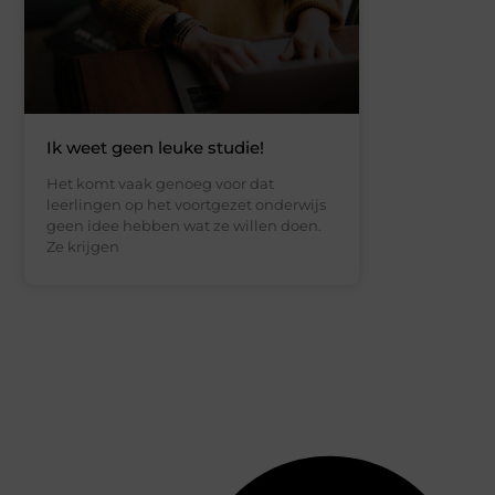
Ik weet geen leuke studie!
Het komt vaak genoeg voor dat
leerlingen op het voortgezet onderwijs
geen idee hebben wat ze willen doen.
Ze krijgen