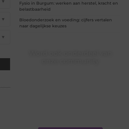
▼
Fysio in Burgum: werken aan herstel, kracht en
belastbaarheid
▼
Bloedonderzoek en voeding: cijfers vertalen
naar dagelijkse keuzes
▼
Word ook onderdeel van
onze community
Ben je een nieuwsgierige lezer, een gedreven
schrijver of iemand met een verhaal dat
gehoord mag worden? Neem vandaag nog
contact met ons op en ontdek wat jij kunt
bijdragen aan Onderzoeksite.nl.
❝
Of u nu een ervaren schrijver bent of net
begint: wij hebben de tools en
ondersteuning die u nodig hebt.
❞