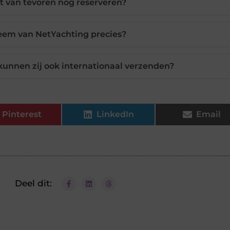
rt van tevoren nog reserveren?
eem van NetYachting precies?
kunnen zij ook internationaal verzenden?
Pinterest
LinkedIn
Email
Deel dit: