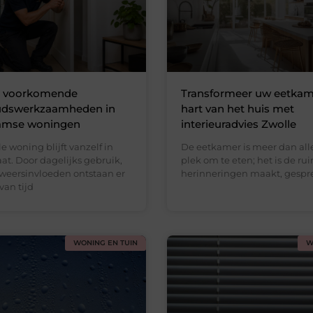
t voorkomende
Transformeer uw eetkame
dswerkzaamheden in
hart van het huis met
amse woningen
interieuradvies Zwolle
 woning blijft vanzelf in
De eetkamer is meer dan all
aat. Door dagelijks gebruik,
plek om te eten; het is de ru
 weersinvloeden ontstaan er
herinneringen maakt, gesp
van tijd
WONING EN TUIN
W