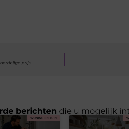
ordelige prijs
rde berichten
die u mogelijk in
WONING EN TUIN
W