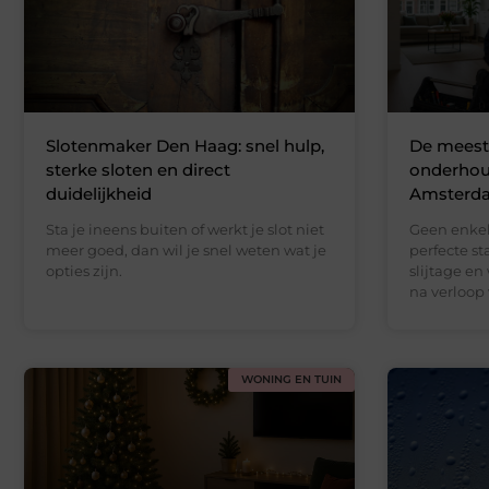
Slotenmaker Den Haag: snel hulp,
De mees
sterke sloten en direct
onderhou
duidelijkheid
Amsterd
Sta je ineens buiten of werkt je slot niet
Geen enkele
meer goed, dan wil je snel weten wat je
perfecte st
opties zijn.
slijtage en
na verloop 
WONING EN TUIN