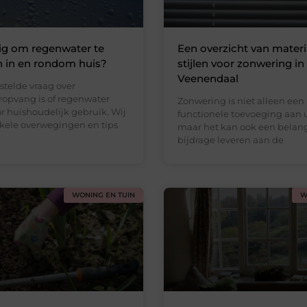
ilig om regenwater te
Een overzicht van materi
n in en rondom huis?
stijlen voor zonwering in
Veenendaal
stelde vraag over
opvang is of regenwater
Zonwering is niet alleen een
oor huishoudelijk gebruik. Wij
functionele toevoeging aan 
ele overwegingen en tips
maar het kan ook een belang
bijdrage leveren aan de
WONING EN TUIN
W