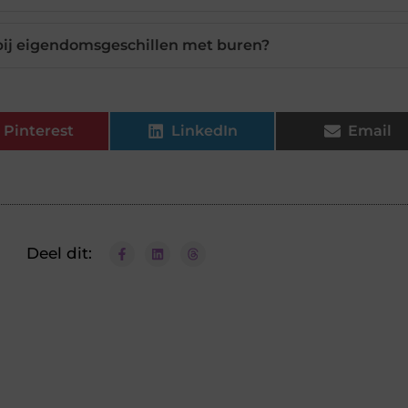
bij eigendomsgeschillen met buren?
Pinterest
LinkedIn
Email
Deel dit: