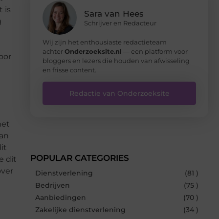
 is
Sara van Hees
g
Schrijver en Redacteur
Wij zijn het enthousiaste redactieteam
achter
Onderzoeksite.nl
— een platform voor
oor
bloggers en lezers die houden van afwisseling
en frisse content.
Redactie van Onderzoeksite
met
dan
it
POPULAR CATEGORIES
 dit
over
Dienstverlening
(81 )
Bedrijven
(75 )
Aanbiedingen
(70 )
Zakelijke dienstverlening
(34 )