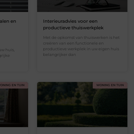
alen en
Interieuradvies voor een
productieve thuiswerkplek
Met de opkomst van thuiswerken is het
creëren van een functionele en
productieve werkplek in uw eigen huis
uw huis,
belangrijker dan
rijke
ONING EN TUIN
WONING EN TUIN