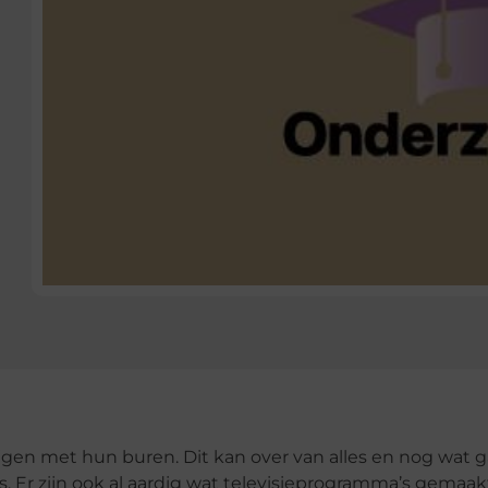
jgen met hun buren. Dit kan over van alles en nog wat g
s. Er zijn ook al aardig wat televisieprogramma’s gemaak