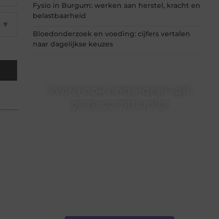
Fysio in Burgum: werken aan herstel, kracht en
belastbaarheid
▼
Bloedonderzoek en voeding: cijfers vertalen
naar dagelijkse keuzes
Word ook onderdeel van
onze community
Ben je een nieuwsgierige lezer, een gedreven
schrijver of iemand met een verhaal dat
gehoord mag worden? Neem vandaag nog
contact met ons op en ontdek wat jij kunt
bijdragen aan Onderzoeksite.nl.
❝
Of u nu een ervaren schrijver bent of net
begint: wij hebben de tools en
ondersteuning die u nodig hebt.
❞