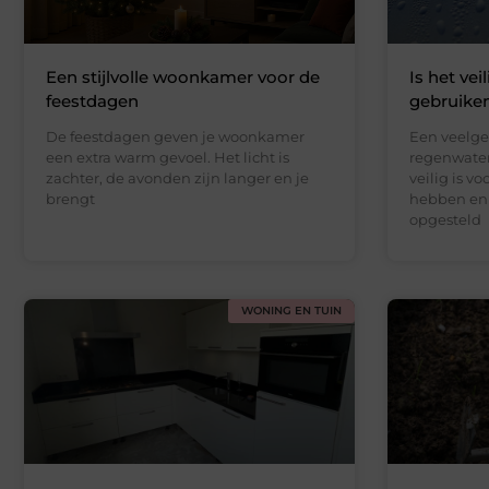
Een stijlvolle woonkamer voor de
Is het ve
feestdagen
gebruike
De feestdagen geven je woonkamer
Een veelge
een extra warm gevoel. Het licht is
regenwater
zachter, de avonden zijn langer en je
veilig is v
brengt
hebben enk
opgesteld
WONING EN TUIN