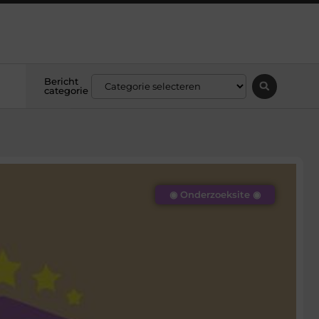
Bericht
categorie
◉ Onderzoeksite ◉