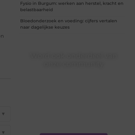
Fysio in Burgum: werken aan herstel, kracht en
belastbaarheid
Bloedonderzoek en voeding: cijfers vertalen
naar dagelijkse keuzes
en
Word ook onderdeel van
onze community
Ben je een nieuwsgierige lezer, een gedreven
schrijver of iemand met een verhaal dat
gehoord mag worden? Neem vandaag nog
contact met ons op en ontdek wat jij kunt
bijdragen aan Onderzoeksite.nl.
❝
Of u nu een ervaren schrijver bent of net
▼
begint: wij hebben de tools en
ondersteuning die u nodig hebt.
❞
▼