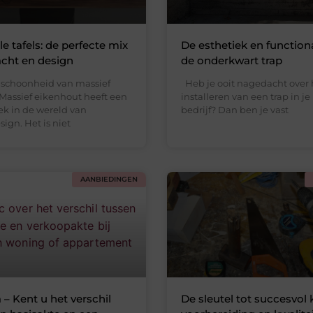
e tafels: de perfecte mix
De esthetiek en functiona
cht en design
de onderkwart trap
e schoonheid van massief
Heb je ooit nagedacht over 
Massief eikenhout heeft een
installeren van een trap in je 
ek in de wereld van
bedrijf? Dan ben je vast
sign. Het is niet
AANBIEDINGEN
– Kent u het verschil
De sleutel tot succesvol 