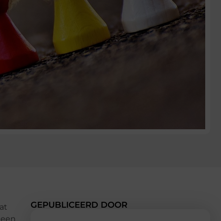
GEPUBLICEERD DOOR
at
 een