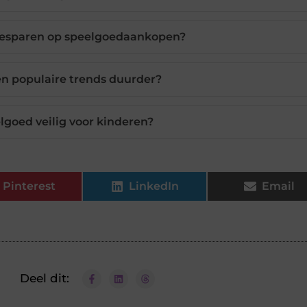
besparen op speelgoedaankopen?
n populaire trends duurder?
goed veilig voor kinderen?
Pinterest
LinkedIn
Email
Deel dit: