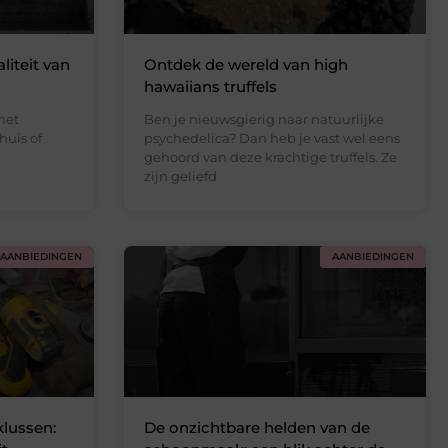
liteit van
Ontdek de wereld van high
hawaiians truffels
het
Ben je nieuwsgierig naar natuurlijke
huis of
psychedelica? Dan heb je vast wel eens
gehoord van deze krachtige truffels. Ze
zijn geliefd
AANBIEDINGEN
AANBIEDINGEN
klussen:
De onzichtbare helden van de