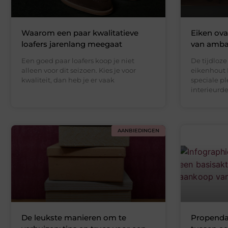
Waarom een paar kwalitatieve
Eiken oval
loafers jarenlang meegaat
van amba
Een goed paar loafers koop je niet
De tijdloz
alleen voor dit seizoen. Kies je voor
eikenhout 
kwaliteit, dan heb je er vaak
speciale pl
interieurde
AANBIEDINGEN
De leukste manieren om te
Propenda 