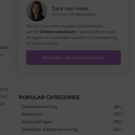
Sara van Hees
Schrijver en Redacteur
Wij zijn het enthousiaste redactieteam
achter
Onderzoeksite.nl
— een platform voor
bloggers en lezers die houden van afwisseling
en frisse content.
aakt
en
Redactie van Onderzoeksite
d is
 het
POPULAR CATEGORIES
ed
Dienstverlening
(81 )
Bedrijven
(75 )
Aanbiedingen
(70 )
Zakelijke dienstverlening
(34 )