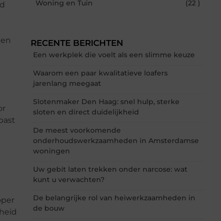
Woning en Tuin
(22 )
ed
len
RECENTE BERICHTEN
Een werkplek die voelt als een slimme keuze
Waarom een paar kwalitatieve loafers
jarenlang meegaat
Slotenmaker Den Haag: snel hulp, sterke
or
sloten en direct duidelijkheid
past
De meest voorkomende
onderhoudswerkzaamheden in Amsterdamse
woningen
Uw gebit laten trekken onder narcose: wat
kunt u verwachten?
De belangrijke rol van heiwerkzaamheden in
oper
de bouw
gheid