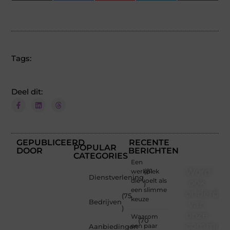
(Twitter)
Tags:
Deel dit:
GEPUBLICEERD
RECENTE
POPULAR
DOOR
BERICHTEN
CATEGORIES
Een
Word
werkplek
(81
Dienstverlening
die voelt als
ook
)
een slimme
onderdee
(75
keuze
Bedrijven
van
)
onze
Waarom
(70
communi
een paar
Aanbiedingen