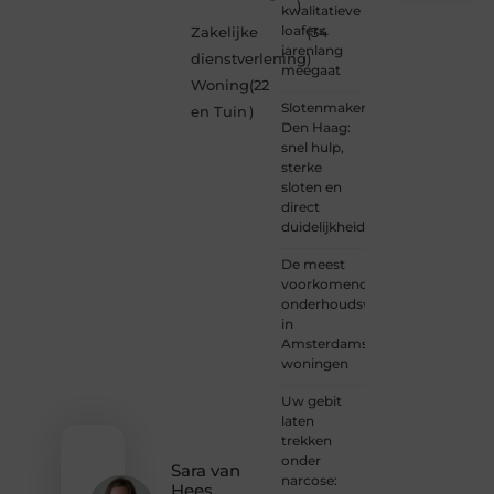
)
kwalitatieve
Ben je
loafers
Zakelijke
(34
een
jarenlang
dienstverlening
)
nieuwsgierige
meegaat
Woning
(22
lezer,
Slotenmaker
een
en Tuin
)
Den Haag:
gedreven
snel hulp,
schrijver
sterke
of
sloten en
iemand
direct
met
duidelijkheid
een
verhaal
De meest
dat
voorkomende
gehoord
onderhoudswerkzaamheden
mag
in
worden?
Amsterdamse
Neem
woningen
vandaag
nog
Uw gebit
contact
laten
met
trekken
ons op
onder
en
Sara van
narcose:
ontdek
Hees