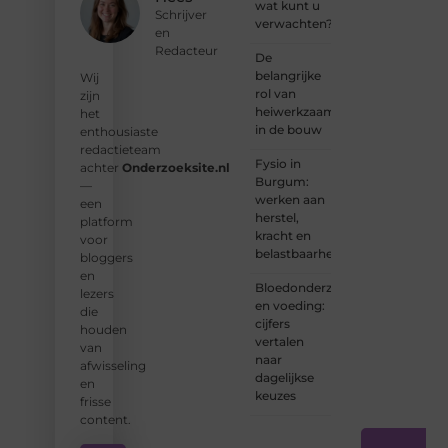
wat kunt u
wat jij
Schrijver
verwachten?
kunt
en
bijdragen
Redacteur
De
aan
belangrijke
Wij
Onderzoeksite.
rol van
zijn
heiwerkzaamheden
het
❝
Of u
in de bouw
enthousiaste
nu een
redactieteam
ervaren
Fysio in
achter
Onderzoeksite.nl
schrijver
Burgum:
—
bent of
werken aan
een
net
herstel,
platform
begint:
kracht en
voor
wij
belastbaarheid
bloggers
hebben
en
de
Bloedonderzoek
lezers
tools
en voeding:
die
en
cijfers
houden
ondersteunin
vertalen
van
die u
naar
afwisseling
nodig
dagelijkse
en
hebt.
❞
keuzes
frisse
content.