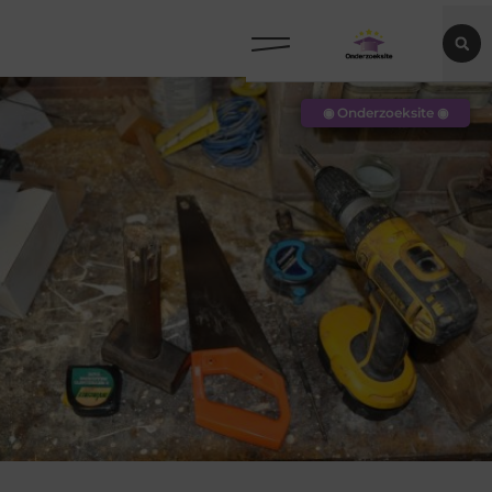
◉ Onderzoeksite ◉