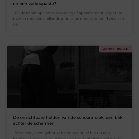
en een verkoopakte?
Bij de aankoop van een woning of appartement krijgt u te
maken met verschillende juridische documenten. Twee van
de
AANBIEDINGEN
De onzichtbare helden van de schoonmaak: een blik
achter de schermen
Wanneer je een gebouw binnenstapt, of het nu een
kantoor, school, zorginstelling of sportkantine is, verwacht