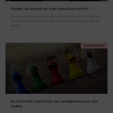
Ontdek de wereld van high hawaiians truffels
Ben je nieuwsgierig naar natuurlijke psychedelica? Dan heb
je vast wel eens gehoord van deze krachtige truffels. Ze zijn
geliefd
AANBIEDINGEN
De financiële implicaties van speelgoedkeuzes voor
ouders