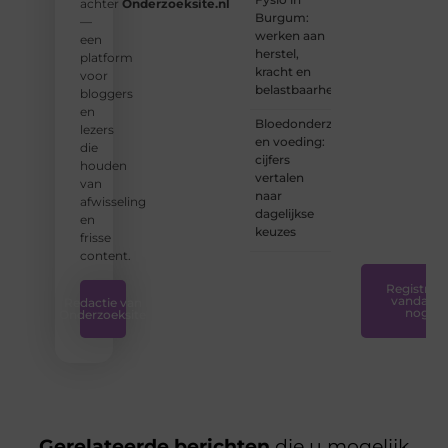
achter
Onderzoeksite.nl
schrijver
Burgum:
—
bent of
werken aan
een
net
herstel,
platform
begint:
kracht en
voor
wij
belastbaarheid
bloggers
hebben
en
de
Bloedonderzoek
lezers
tools
en voeding:
die
en
cijfers
houden
ondersteunin
vertalen
van
die u
naar
afwisseling
nodig
dagelijkse
en
hebt.
❞
keuzes
frisse
content.
Registreer
vandaag
Redactie van
nog
Onderzoeksite
Gerelateerde berichten
die u mogelijk