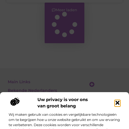
Meer laden
Main Links
Bekende Nederlanders
Linkbuilding platform: jouw gids naar slimme SEO en linkgroei
Geld verdienen met links: jouw gids om linkkracht om te zetten in inkomsten
Uw privacy is voor ons
van groot belang
Wij maken gebruik van cookies en vergelijkbare technologieën
om te begrijpen hoe u onze website gebruikt en om uw ervaring
Ontdek, lees, leer – elke dag opnieuw
te verbeteren. Deze cookies worden voor verschillende
Artikelen vol kennis, meningen en inspirerende