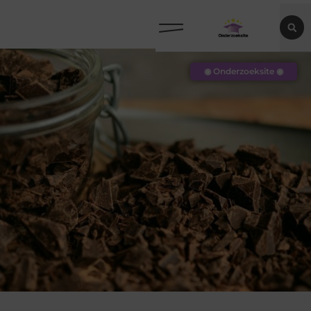
◉ Onderzoeksite ◉