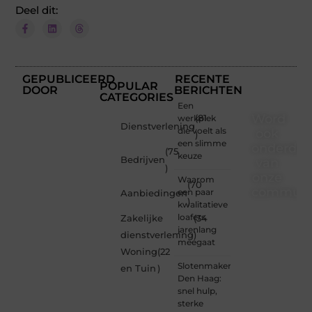
Deel dit:
GEPUBLICEERD
RECENTE
POPULAR
DOOR
BERICHTEN
CATEGORIES
Een
Word
werkplek
(81
Dienstverlening
die voelt als
ook
)
een slimme
onderdee
(75
keuze
Bedrijven
van
)
onze
Waarom
(70
communi
een paar
Aanbiedingen
)
kwalitatieve
Ben je
loafers
Zakelijke
(34
een
jarenlang
dienstverlening
)
nieuwsgierige
meegaat
Woning
(22
lezer,
Slotenmaker
een
en Tuin
)
Den Haag:
gedreven
snel hulp,
schrijver
sterke
of