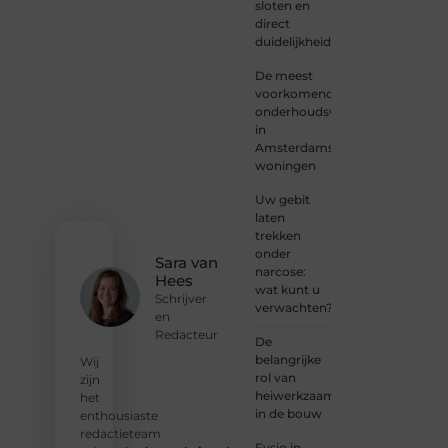
sloten en
iemand
direct
met
duidelijkheid
een
verhaal
De meest
dat
voorkomende
gehoord
onderhoudswerkzaamheden
mag
in
worden?
Amsterdamse
Neem
woningen
vandaag
nog
Uw gebit
contact
laten
met
trekken
ons op
onder
en
Sara van
narcose:
ontdek
Hees
wat kunt u
wat jij
Schrijver
verwachten?
kunt
en
bijdragen
Redacteur
De
aan
belangrijke
Wij
Onderzoeksite.
rol van
zijn
heiwerkzaamheden
het
❝
Of u
in de bouw
enthousiaste
nu een
redactieteam
ervaren
Fysio in