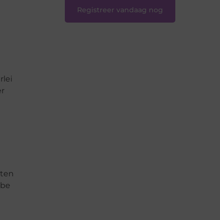
Registreer vandaag nog
rlei
er
uten
ibe