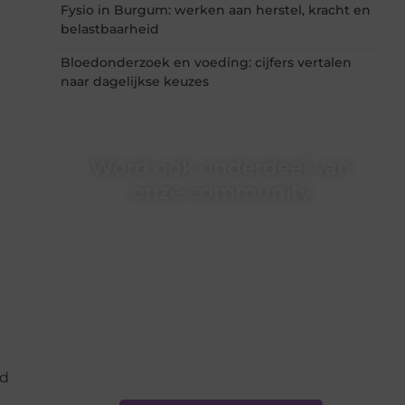
Fysio in Burgum: werken aan herstel, kracht en
belastbaarheid
Bloedonderzoek en voeding: cijfers vertalen
naar dagelijkse keuzes
Word ook onderdeel van
onze community
Ben je een nieuwsgierige lezer, een gedreven
schrijver of iemand met een verhaal dat
gehoord mag worden? Neem vandaag nog
contact met ons op en ontdek wat jij kunt
bijdragen aan Onderzoeksite.nl.
❝
Of u nu een ervaren schrijver bent of net
begint: wij hebben de tools en
ondersteuning die u nodig hebt.
❞
id