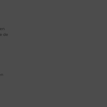
pen
e de
en