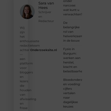
onder
en
Sara van
narcose:
ontdek
Hees
wat kunt u
wat jij
Schrijver
verwachten?
kunt
en
bijdragen
Redacteur
De
aan
belangrijke
Wij
Onderzoeksite.
rol van
zijn
heiwerkzaamheden
het
❝
Of u
in de bouw
enthousiaste
nu een
redactieteam
ervaren
Fysio in
achter
Onderzoeksite.nl
schrijver
Burgum:
—
bent of
werken aan
een
net
herstel,
platform
begint:
kracht en
voor
wij
belastbaarheid
bloggers
hebben
en
de
Bloedonderzoek
lezers
tools
en voeding:
die
en
cijfers
houden
ondersteunin
vertalen
van
die u
naar
afwisseling
nodig
dagelijkse
en
hebt.
❞
keuzes
frisse