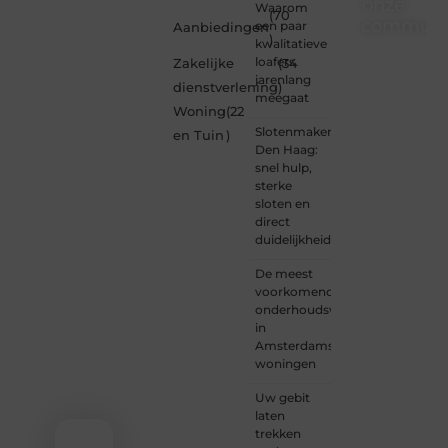
onze
Waarom
(70
communi
een paar
Aanbiedingen
)
kwalitatieve
Ben je
loafers
Zakelijke
(34
een
jarenlang
dienstverlening
)
nieuwsgierige
meegaat
Woning
(22
lezer,
Slotenmaker
een
en Tuin
)
Den Haag:
gedreven
snel hulp,
schrijver
sterke
of
sloten en
iemand
direct
met
duidelijkheid
een
verhaal
De meest
dat
voorkomende
gehoord
onderhoudswerkzaamheden
mag
in
worden?
Amsterdamse
Neem
woningen
vandaag
nog
Uw gebit
contact
laten
met
trekken
ons op