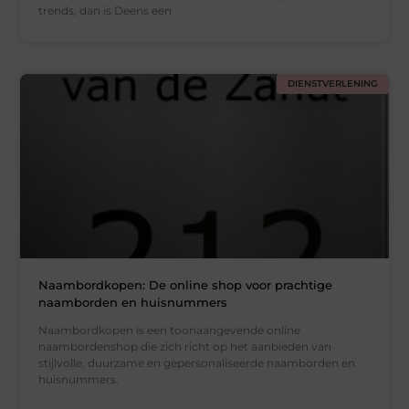
trends, dan is Deens een
DIENSTVERLENING
Naambordkopen: De online shop voor prachtige
naamborden en huisnummers
Naambordkopen is een toonaangevende online
naambordenshop die zich richt op het aanbieden van
stijlvolle, duurzame en gepersonaliseerde naamborden en
huisnummers.