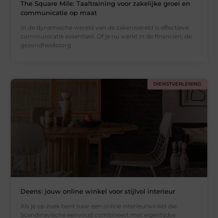
The Square Mile: Taaltraining voor zakelijke groei en
communicatie op maat
In de dynamische wereld van de zakenwereld is effectieve
communicatie essentieel. Of je nu werkt in de financiën, de
gezondheidszorg
DIENSTVERLENING
Deens: jouw online winkel voor stijlvol interieur
Als je op zoek bent naar een online interieurwinkel die
Scandinavische eenvoud combineert met eigentijdse