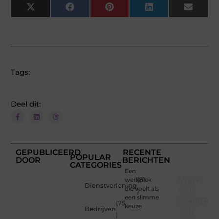
X
Facebook
Pinterest
LinkedIn
Email
(Twitter)
Tags:
Deel dit:
GEPUBLICEERD
RECENTE
POPULAR
DOOR
BERICHTEN
CATEGORIES
Een
Word
werkplek
(81
Dienstverlening
die voelt als
ook
)
een slimme
onderdee
(75
keuze
Bedrijven
van
)