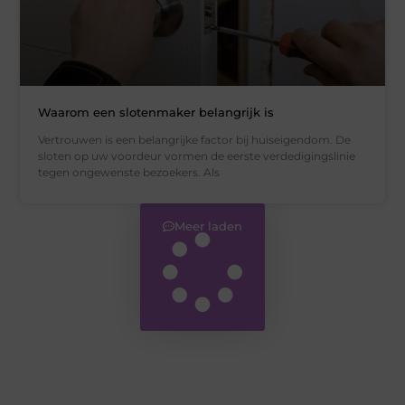
Waarom een slotenmaker belangrijk is
Vertrouwen is een belangrijke factor bij huiseigendom. De
sloten op uw voordeur vormen de eerste verdedigingslinie
tegen ongewenste bezoekers. Als
Meer laden