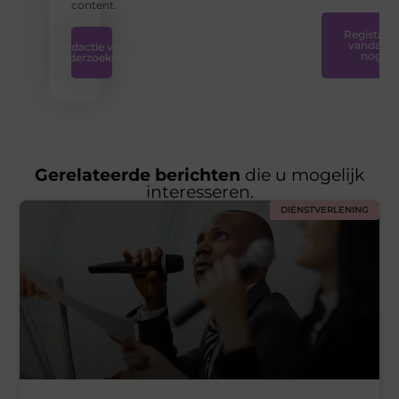
content.
Registreer
vandaag
Redactie van
nog
Onderzoeksite
Gerelateerde berichten
die u mogelijk
interesseren.
DIENSTVERLENING