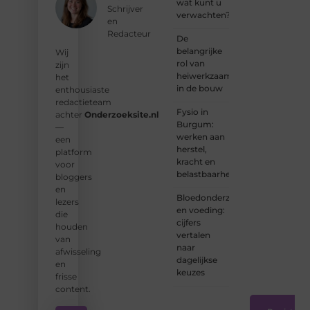
wat kunt u
wat jij
Schrijver
verwachten?
kunt
en
bijdragen
Redacteur
De
aan
belangrijke
Wij
Onderzoeksite.
rol van
zijn
heiwerkzaamheden
het
❝
Of u
in de bouw
enthousiaste
nu een
redactieteam
ervaren
Fysio in
achter
Onderzoeksite.nl
schrijver
Burgum:
—
bent of
werken aan
een
net
herstel,
platform
begint:
kracht en
voor
wij
belastbaarheid
bloggers
hebben
en
de
Bloedonderzoek
lezers
tools
en voeding:
die
en
cijfers
houden
ondersteunin
vertalen
van
die u
naar
afwisseling
nodig
dagelijkse
en
hebt.
❞
keuzes
frisse
content.