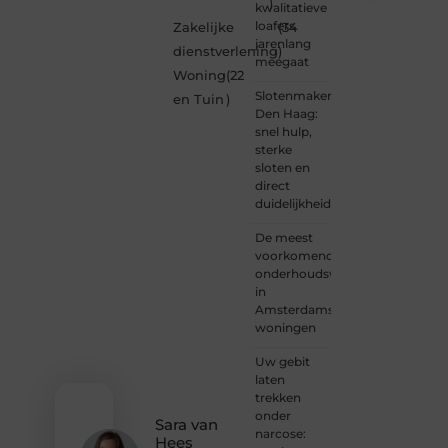
)
kwalitatieve
Ben je
loafers
Zakelijke
(34
een
jarenlang
dienstverlening
)
nieuwsgierige
meegaat
Woning
(22
lezer,
Slotenmaker
een
en Tuin
)
Den Haag:
gedreven
snel hulp,
schrijver
sterke
of
sloten en
iemand
direct
met
duidelijkheid
een
verhaal
De meest
dat
voorkomende
gehoord
onderhoudswerkzaamheden
mag
in
worden?
Amsterdamse
Neem
woningen
vandaag
nog
Uw gebit
contact
laten
met
trekken
ons op
onder
en
Sara van
narcose:
ontdek
Hees