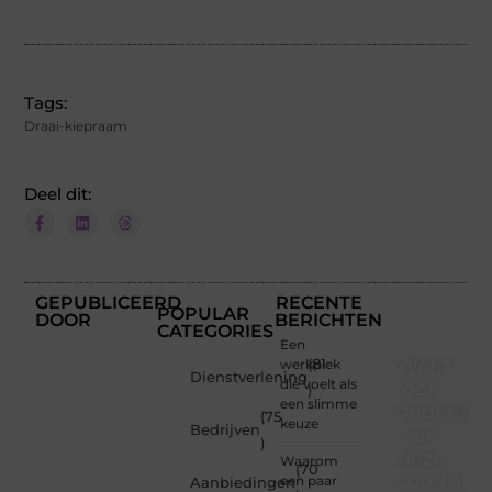
Tags:
Draai-kiepraam
Deel dit:
GEPUBLICEERD
RECENTE
POPULAR
DOOR
BERICHTEN
CATEGORIES
Een
Word
werkplek
(81
Dienstverlening
die voelt als
ook
)
een slimme
onderdee
(75
keuze
Bedrijven
van
)
onze
Waarom
(70
communi
een paar
Aanbiedingen