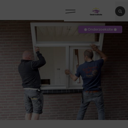
◉ Onderzoeksite ◉