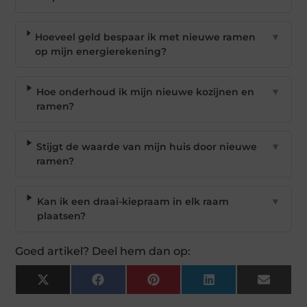
Hoeveel geld bespaar ik met nieuwe ramen
▼
op mijn energierekening?
Hoe onderhoud ik mijn nieuwe kozijnen en
▼
ramen?
Stijgt de waarde van mijn huis door nieuwe
▼
ramen?
Kan ik een draai-kiepraam in elk raam
▼
plaatsen?
Goed artikel? Deel hem dan op:
X
Facebook
Pinterest
LinkedIn
Email
(Twitter)