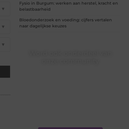
Fysio in Burgum: werken aan herstel, kracht en
▼
belastbaarheid
Bloedonderzoek en voeding: cijfers vertalen
naar dagelijkse keuzes
▼
▼
Word ook onderdeel van
onze community
Ben je een nieuwsgierige lezer, een gedreven
schrijver of iemand met een verhaal dat
gehoord mag worden? Neem vandaag nog
contact met ons op en ontdek wat jij kunt
bijdragen aan Onderzoeksite.nl.
❝
Of u nu een ervaren schrijver bent of net
begint: wij hebben de tools en
ondersteuning die u nodig hebt.
❞