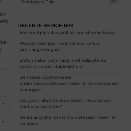
t
Woning en Tuin
(22 )
ten
elfs
RECENTE BERICHTEN
Een werkplek die voelt als een slimme keuze
dat
Waarom een paar kwalitatieve loafers
g
.
jarenlang meegaat
Slotenmaker Den Haag: snel hulp, sterke
sloten en direct duidelijkheid
De meest voorkomende
onderhoudswerkzaamheden in Amsterdamse
woningen
Uw gebit laten trekken onder narcose: wat
▼
kunt u verwachten?
De belangrijke rol van heiwerkzaamheden in
▼
de bouw