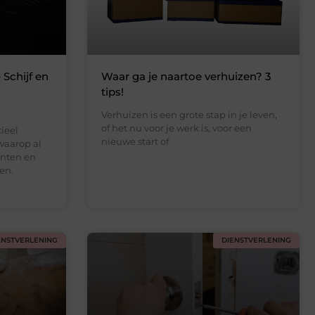
 Schijf en
Waar ga je naartoe verhuizen? 3
n
tips!
Verhuizen is een grote stap in je leven,
of het nu voor je werk is, voor een
tieel
nieuwe start of
waarop al
enten en
en.
ENSTVERLENING
DIENSTVERLENING