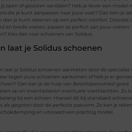
jij open of gesloten sandalen? Heb je liever een model 
pers die je kunt aanpassen naar jouw voet? Dan ben je ze
r dan je kunt rekenen op een perfect comfort. Doordat 
rd en brede voeten, passen ze perfect aan jouw voeten. 
en? Kies dan voor schoenen van Solidus.
n laat je Solidus schoenen
an laat je Solidus schoenen aanmeten door de specialist 
t meer tegen jouw schoenen aankomen of heb je er genoe
e schoen? Dan kan je de hulp van Beterlopenwinkel goed
ten op en inventariseren eventuele voetklachten. Zo is
elang bij een schoen. Hoewel dit bij standaard schoen
dus als gegoten door de perfecte pasvorm. Zo kan je reke
 schokdemping en uiteraard een prachtig model.