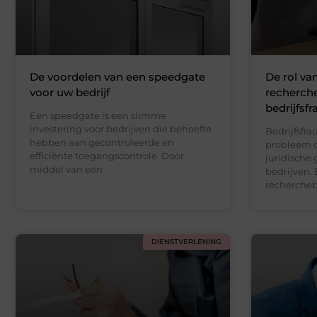
De voordelen van een speedgate
De rol van
voor uw bedrijf
recherch
bedrijfsf
Een speedgate is een slimme
investering voor bedrijven die behoefte
Bedrijfsfra
hebben aan gecontroleerde en
probleem d
efficiënte toegangscontrole. Door
juridische
middel van een
bedrijven. 
rechercheb
DIENSTVERLENING