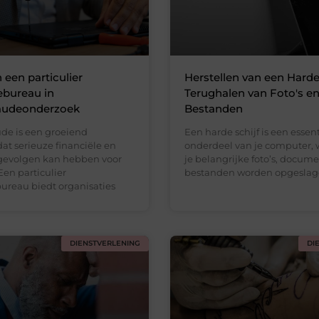
 een particulier
Herstellen van een Harde
ebureau in
Terughalen van Foto's e
raudeonderzoek
Bestanden
ude is een groeiend
Een harde schijf is een essen
at serieuze financiële en
onderdeel van je computer, 
 gevolgen kan hebben voor
je belangrijke foto’s, docum
Een particulier
bestanden worden opgeslag
ureau biedt organisaties
DIENSTVERLENING
DI