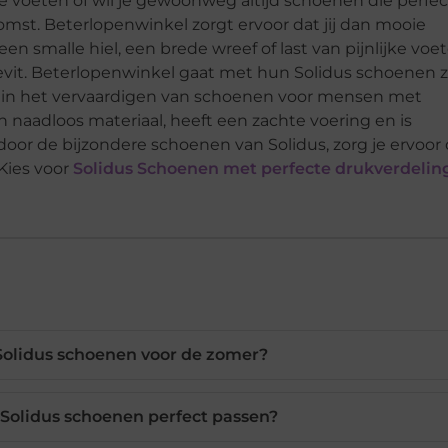
e voeten of wil je gewoonweg altijd schoenen die perfec
omst. Beterlopenwinkel zorgt ervoor dat jij dan mooie
en smalle hiel, een brede wreef of last van pijnlijke voe
 kievit. Beterlopenwinkel gaat met hun Solidus schoenen z
eerd in het vervaardigen van schoenen voor mensen met
 naadloos materiaal, heeft een zachte voering en is
oor de bijzondere schoenen van Solidus, zorg je ervoor 
Kies voor
Solidus Schoenen met perfecte drukverdelin
olidus schoenen voor de zomer?
n Solidus schoenen perfect passen?