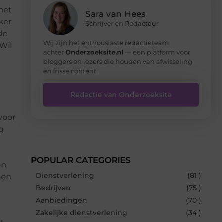
met
Sara van Hees
ker
Schrijver en Redacteur
de
Wij zijn het enthousiaste redactieteam
Wil
achter
Onderzoeksite.nl
— een platform voor
bloggers en lezers die houden van afwisseling
en frisse content.
Redactie van Onderzoeksite
voor
g
POPULAR CATEGORIES
en
Dienstverlening
(81 )
nen
Bedrijven
(75 )
Aanbiedingen
(70 )
Zakelijke dienstverlening
(34 )