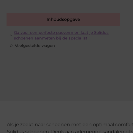
Inhoudsopgave
Ga voor een perfecte pasvorm en laat je Solidus
schoenen aanmeten bij de specialist
Veelgestelde vragen
Als je zoekt naar schoenen met een optimaal comfort
Solidus schoenen. Denk aan ademende sandalen of ve