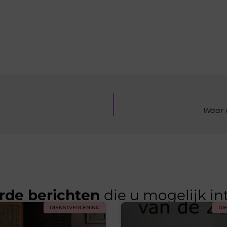
Waar 
rde berichten
die u mogelijk in
DIENSTVERLENING
DI