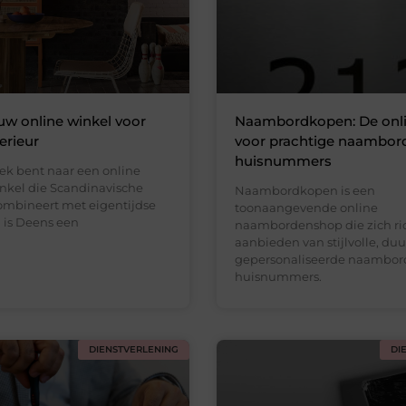
uw online winkel voor
Naambordkopen: De onl
terieur
voor prachtige naambor
huisnummers
oek bent naar een online
inkel die Scandinavische
Naambordkopen is een
mbineert met eigentijdse
toonaangevende online
 is Deens een
naambordenshop die zich ric
aanbieden van stijlvolle, d
gepersonaliseerde naambor
huisnummers.
DIENSTVERLENING
DI