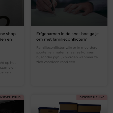
ine shop
Erfgenamen in de knel: hoe ga je
den en
om met familieconflicten?
Familieconflicten zijn er in meerdere
soorten en maten, maar ze kunnen
bijzonder pijnlijk worden wanneer ze
zich voordoen rond een
ht op het
uurzame en
den en
ENSTVERLENING
DIENSTVERLENING