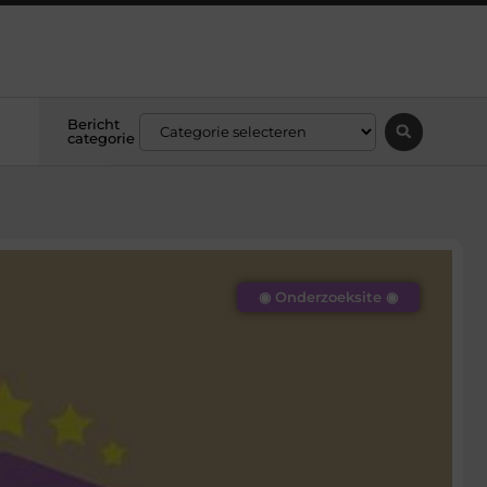
Bericht
categorie
◉ Onderzoeksite ◉