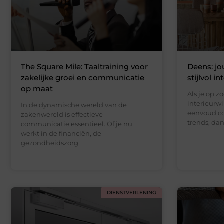
The Square Mile: Taaltraining voor
Deens: jo
zakelijke groei en communicatie
stijlvol in
op maat
Als je op z
interieurw
In de dynamische wereld van de
eenvoud co
zakenwereld is effectieve
trends, dan
communicatie essentieel. Of je nu
werkt in de financiën, de
gezondheidszorg
DIENSTVERLENING